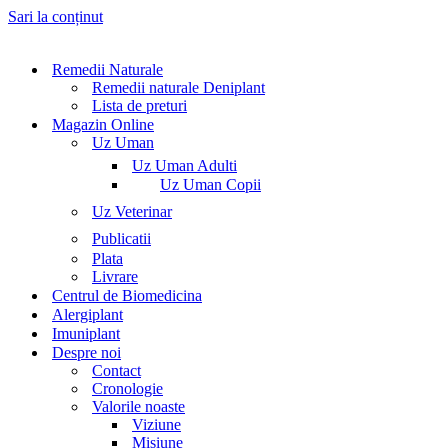
Sari la conținut
Remedii Naturale
Remedii naturale Deniplant
Lista de preturi
Magazin Online
Uz Uman
Uz Uman Adulti
Uz Uman Copii
Uz Veterinar
Publicatii
Plata
Livrare
Centrul de Biomedicina
Alergiplant
Imuniplant
Despre noi
Contact
Cronologie
Valorile noaste
Viziune
Misiune