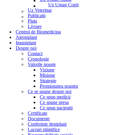
Uz Uman Copii
Uz Veterinar
Publicatii
Plata
Livrare
Centrul de Biomedicina
Alergiplant
Imuniplant
Despre noi
Contact
Cronologie
Valorile noaste
Viziune
Misiune
Strategie
Promisiunea noastra
Ce se spune despre noi
Ce spun medicii
Ce spune presa
Ce spun pacientii
Certificate
Documente
Conferinte deniplant
Lucrari stiintifice
Responsabilitate sociala