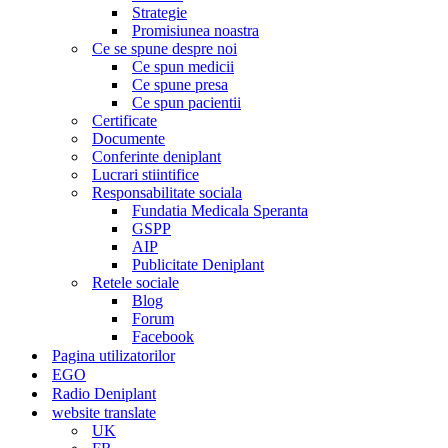
Strategie
Promisiunea noastra
Ce se spune despre noi
Ce spun medicii
Ce spune presa
Ce spun pacientii
Certificate
Documente
Conferinte deniplant
Lucrari stiintifice
Responsabilitate sociala
Fundatia Medicala Speranta
GSPP
AIP
Publicitate Deniplant
Retele sociale
Blog
Forum
Facebook
Pagina utilizatorilor
EGO
Radio Deniplant
website translate
UK