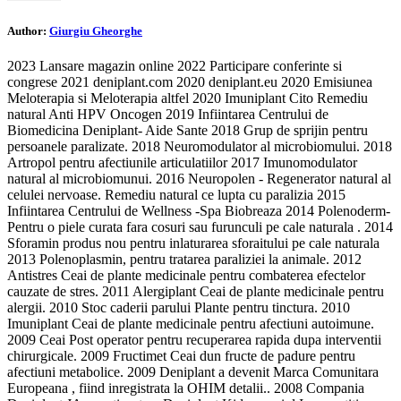
Author:
Giurgiu Gheorghe
2023 Lansare magazin online 2022 Participare conferinte si
congrese 2021 deniplant.com 2020 deniplant.eu 2020 Emisiunea
Meloterapia si Meloterapia altfel 2020 Imuniplant Cito Remediu
natural Anti HPV Oncogen 2019 Infiintarea Centrului de
Biomedicina Deniplant- Aide Sante 2018 Grup de sprijin pentru
persoanele paralizate. 2018 Neuromodulator al microbiomului. 2018
Artropol pentru afectiunile articulatiilor 2017 Imunomodulator
natural al microbiomunui. 2016 Neuropolen - Regenerator natural al
celulei nervoase. Remediu natural ce lupta cu paralizia 2015
Infiintarea Centrului de Wellness -Spa Biobreaza 2014 Polenoderm-
Pentru o piele curata fara cosuri sau furunculi pe cale naturala . 2014
Sforamin produs nou pentru inlaturarea sforaitului pe cale naturala
2013 Polenoplasmin, pentru tratarea paraliziei la animale. 2012
Antistres Ceai de plante medicinale pentru combaterea efectelor
cauzate de stres. 2011 Alergiplant Ceai de plante medicinale pentru
alergii. 2010 Stoc caderii parului Plante pentru tinctura. 2010
Imuniplant Ceai de plante medicinale pentru afectiuni autoimune.
2009 Ceai Post operator pentru recuperarea rapida dupa interventii
chirurgicale. 2009 Fructimet Ceai dun fructe de padure pentru
afectiuni metabolice. 2009 Deniplant a devenit Marca Comunitara
Europeana , fiind inregistrata la OHIM detalii.. 2008 Compania