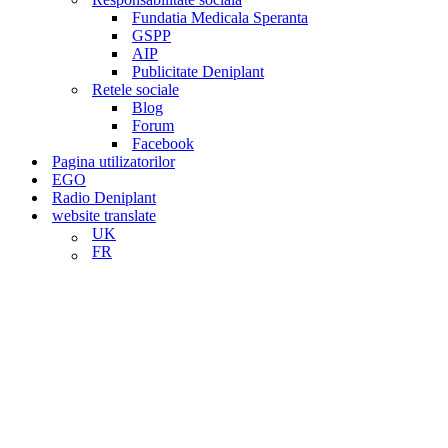
Fundatia Medicala Speranta
GSPP
AIP
Publicitate Deniplant
Retele sociale
Blog
Forum
Facebook
Pagina utilizatorilor
EGO
Radio Deniplant
website translate
UK
FR