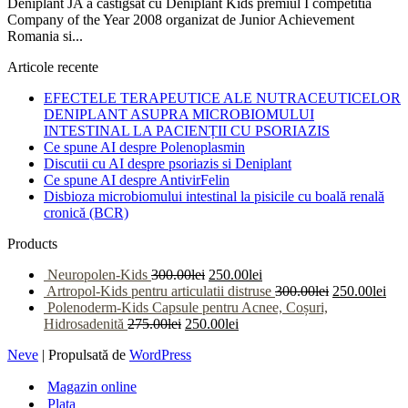
Deniplant JA a castigsat cu Deniplant Kids premiul I competitia
Company of the Year 2008 organizat de Junior Achievement
Romania si...
Articole recente
EFECTELE TERAPEUTICE ALE NUTRACEUTICELOR
DENIPLANT ASUPRA MICROBIOMULUI
INTESTINAL LA PACIENȚII CU PSORIAZIS
Ce spune AI despre Polenoplasmin
Discutii cu AI despre psoriazis si Deniplant
Ce spune AI despre AntivirFelin
Disbioza microbiomului intestinal la pisicile cu boală renală
cronică (BCR)
Products
Neuropolen-Kids
300.00
lei
250.00
lei
Artropol-Kids pentru articulatii distruse
300.00
lei
250.00
lei
Polenoderm-Kids Capsule pentru Acnee, Coșuri,
Hidrosadenită
275.00
lei
250.00
lei
Neve
| Propulsată de
WordPress
Magazin online
Plata