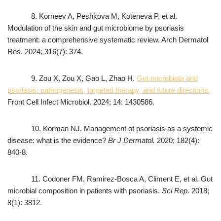
8. Korneev A, Peshkova M, Koteneva P, et al.
Modulation of the skin and gut microbiome by psoriasis
treatment: a comprehensive systematic review. Arch Dermatol
Res. 2024; 316(7): 374.
9. Zou X, Zou X, Gao L, Zhao H.
Gut microbiota and
psoriasis: pathogenesis, targeted therapy, and future directions.
Front Cell Infect Microbiol. 2024; 14: 1430586.
10. Korman NJ. Management of psoriasis as a systemic
disease: what is the evidence?
Br J Dermatol
.
2020; 182(4):
840-8.
11. Codoner FM, Ramirez-Bosca A, Climent E, et al. Gut
microbial composition in patients with psoriasis.
Sci Rep
.
2018;
8(1): 3812.