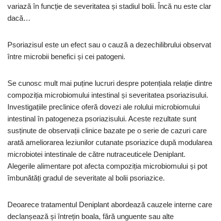
variază în funcție de severitatea și stadiul bolii. Încă nu este clar
dacă…
Psoriazisul este un efect sau o cauză a dezechilibrului observat
între microbii benefici și cei patogeni.
Se cunosc mult mai puține lucruri despre potențiala relație dintre
compoziția microbiomului intestinal și severitatea psoriazisului.
Investigațiile preclinice oferă dovezi ale rolului microbiomului
intestinal în patogeneza psoriazisului. Aceste rezultate sunt
susținute de observații clinice bazate pe o serie de cazuri care
arată ameliorarea leziunilor cutanate psoriazice după modularea
microbiotei intestinale de către nutraceuticele Deniplant.
Alegerile alimentare pot afecta compoziția microbiomului și pot
îmbunătăți gradul de severitate al bolii psoriazice.
Deoarece tratamentul Deniplant abordează cauzele interne care
declanșează și întrețin boala, fără unguente sau alte