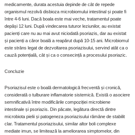
medicamente, durata acestuia depinde de cât de repede
organismul rezolvă disbioza microbiomului intestinal și poate fi
între 4-6 luni. Dacă boala este mai veche, tratamentul poate
depăși 12 luni. După vindecarea tuturor leziunilor, au existat
pacienți care nu au mai avut niciodată psoriazis, dar au existat
și pacienți a căror boală a reapărut după 10-15 ani. Microbiomul
este strâns legat de dezvoltarea psoriazisului, servind atât ca o
cauză potențială, cât și ca o consecință a procesului psoriazic.
Concluzie
Psoriazisul este o boală dermatologică frecventă și cronică,
considerată o tulburare inflamatorie sistemică. Există o asociere
semnificativă între modificările compoziției microbiene
intestinale și psoriazis. Din păcate, legătura directă dintre
microbiota pielii și patogeneza psoriazisului rămâne de stabilit
clar. Tratamentul psoriazisului, similar altor boli complexe
mediate imun, se limitează la ameliorarea simptomelor, din