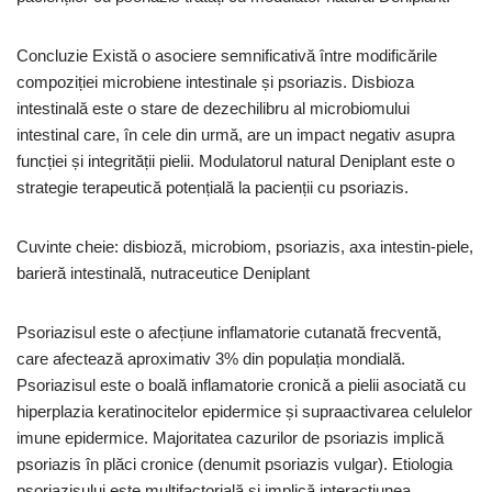
Concluzie Există o asociere semnificativă între modificările
compoziției microbiene intestinale și psoriazis. Disbioza
intestinală este o stare de dezechilibru al microbiomului
intestinal care, în cele din urmă, are un impact negativ asupra
funcției și integrității pielii. Modulatorul natural Deniplant este o
strategie terapeutică potențială la pacienții cu psoriazis.
Cuvinte cheie: disbioză, microbiom, psoriazis, axa intestin-piele,
barieră intestinală, nutraceutice Deniplant
Psoriazisul este o afecțiune inflamatorie cutanată frecventă,
care afectează aproximativ 3% din populația mondială.
Psoriazisul este o boală inflamatorie cronică a pielii asociată cu
hiperplazia keratinocitelor epidermice și supraactivarea celulelor
imune epidermice. Majoritatea cazurilor de psoriazis implică
psoriazis în plăci cronice (denumit psoriazis vulgar). Etiologia
psoriazisului este multifactorială și implică interacțiunea