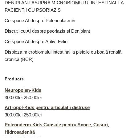
DENIPLANT ASUPRA MICROBIOMULUI INTESTINAL LA
PACIENȚII CU PSORIAZIS
Ce spune AI despre Polenoplasmin
Discutii cu AI despre psoriazis si Deniplant
Ce spune AI despre AntivirFelin
Disbioza microbiomului intestinal la pisicile cu boală renală
cronică (BCR)
Products
Neuropolen-Kids
300.00
lei
250.00
lei
Artropol-Kids pentru articulatii distruse
300.00
lei
250.00
lei
Polenoderm-Kids Capsule pentru Acnee, Coșuri,
Hidrosadenită