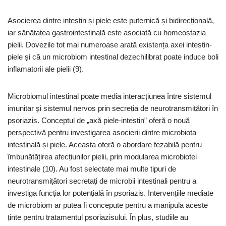
Asocierea dintre intestin și piele este puternică și bidirecțională,
iar sănătatea gastrointestinală este asociată cu homeostazia
pielii. Dovezile tot mai numeroase arată existența axei intestin-
piele și că un microbiom intestinal dezechilibrat poate induce boli
inflamatorii ale pielii (9).
Microbiomul intestinal poate media interacțiunea între sistemul
imunitar și sistemul nervos prin secreția de neurotransmițători în
psoriazis. Conceptul de „axă piele-intestin” oferă o nouă
perspectivă pentru investigarea asocierii dintre microbiota
intestinală și piele. Aceasta oferă o abordare fezabilă pentru
îmbunătățirea afecțiunilor pielii, prin modularea microbiotei
intestinale (10). Au fost selectate mai multe tipuri de
neurotransmițători secretați de microbii intestinali pentru a
investiga funcția lor potențială în psoriazis. Intervențiile mediate
de microbiom ar putea fi concepute pentru a manipula aceste
ținte pentru tratamentul psoriazisului. În plus, studiile au