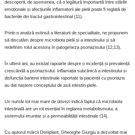
descoperit, de asemenea, că o legătură importantă între stările
emoționale și afecțiunile inflamatorii ale pielii poate fi reglată de
bacteriile din tractul gastrointestinal (11).
Printr-o analiză extinsă a literaturii de specialitate, ne propunem
să discutăm despre microbiota pielii și a intestinului și să
redefinim rolul acestora în patogeneza psoriazisului (12,13).
În ultimii ani, au existat rapoarte despre o incidență și prevalență
crescândă a psoriazisului. Inflamația subclinică a intestinului și
disfuncția barierei intestinale raportate la pacienții cu psoriazis
au dat naștere conceptului de axă intestin-piele.
Un număr tot mai mare de dovezi indică faptul că microbiota
intestinală are un rol esențial în reglarea metabolismului, a
sistemului imunitar și a permeabilității intestinale (14).
Cu ajutorul mărcii Deniplant, Gheorghe Giurgiu a dezvoltat mai