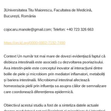
3Universitatea Titu Maiorescu, Facultatea de Medicină,
București, România
cojocaru.manole@gmail.com; Telefon: +40 723 326 663
https://orcid.org/0000-0002-7192-7490
Context Un număr tot mai mare de dovezi evidențiază faptul că
disbioza intestinală este asociată cu dezvoltarea psoriazisului.
Axa intestin-piele este conceptul inovator al interacțiunii dintre
bolile de piele și microbiom prin mediatori inflamatori, metaboliți
și bariera intestinală. Microbiomul intestinal afectează
homeostazia pielii prin influența sa asupra căilor de semnalizare
care coordonează diferențierea epidermică.
Obiectivul acestui studiu a fost de a sintetiza datele actuale