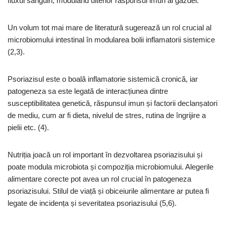
fluxul sanguin, modulând ulterior răspunsul imun al gazdei.
Un volum tot mai mare de literatură sugerează un rol crucial al
microbiomului intestinal în modularea bolii inflamatorii sistemice
(2,3).
Psoriazisul este o boală inflamatorie sistemică cronică, iar
patogeneza sa este legată de interacțiunea dintre
susceptibilitatea genetică, răspunsul imun și factorii declanșatori
de mediu, cum ar fi dieta, nivelul de stres, rutina de îngrijire a
pielii etc. (4).
Nutriția joacă un rol important în dezvoltarea psoriazisului și
poate modula microbiota și compoziția microbiomului. Alegerile
alimentare corecte pot avea un rol crucial în patogeneza
psoriazisului. Stilul de viață și obiceiurile alimentare ar putea fi
legate de incidența și severitatea psoriazisului (5,6).