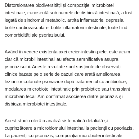
Distorsionarea biodiversității și compoziției microbiotei
intestinale, cunoscută sub numele de disbioză intestinală, a fost
legată de sindromul metabolic, artrita inflamatorie, depresia,
bolile cardiovasculare, bolile inflamatorii intestinale, toate fiind
comorbidități ale psoriazisului.
Având în vedere existența axei creier-intestin-piele, este acum
clar că microbii intestinali au efecte semnificative asupra
psoriazisului. Aceste rezultate sunt susținute de observații
clinice bazate pe o serie de cazuri care arată ameliorarea
leziunilor cutanate psoriazice după tratamentul cu antibiotice,
modularea microbiotei intestinale prin probiotice sau transplant
microbian fecal. Am confirmat asocierea dintre psoriazis și
disbioza microbiotei intestinale.
Acest studiu oferă o analiză sistematică detaliată și
cuprinzătoare a microbiomului intestinal la pacienții cu psoriazis.
La pacienții cu psoriazis, compoziția microbiotei intestinale