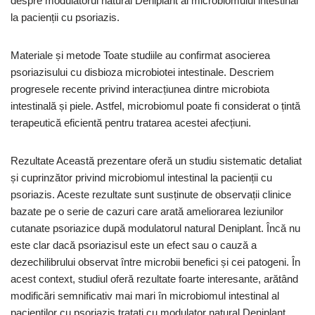
despre modulatorul natural Deniplant al microbiomului intestinal
la pacienții cu psoriazis.
Materiale și metode Toate studiile au confirmat asocierea
psoriazisului cu disbioza microbiotei intestinale. Descriem
progresele recente privind interacțiunea dintre microbiota
intestinală și piele. Astfel, microbiomul poate fi considerat o țintă
terapeutică eficientă pentru tratarea acestei afecțiuni.
Rezultate Această prezentare oferă un studiu sistematic detaliat
și cuprinzător privind microbiomul intestinal la pacienții cu
psoriazis. Aceste rezultate sunt susținute de observații clinice
bazate pe o serie de cazuri care arată ameliorarea leziunilor
cutanate psoriazice după modulatorul natural Deniplant. Încă nu
este clar dacă psoriazisul este un efect sau o cauză a
dezechilibrului observat între microbii benefici și cei patogeni. În
acest context, studiul oferă rezultate foarte interesante, arătând
modificări semnificativ mai mari în microbiomul intestinal al
pacienților cu psoriazis tratați cu modulator natural Deniplant.