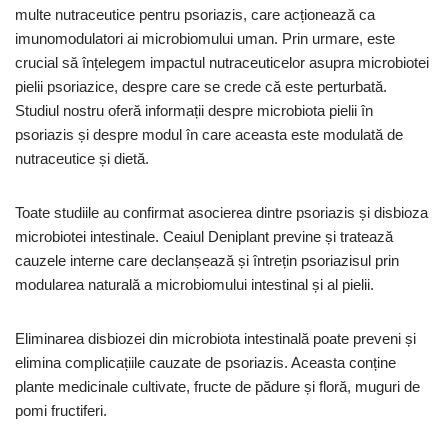
multe nutraceutice pentru psoriazis, care acționează ca
imunomodulatori ai microbiomului uman. Prin urmare, este
crucial să înțelegem impactul nutraceuticelor asupra microbiotei
pielii psoriazice, despre care se crede că este perturbată.
Studiul nostru oferă informații despre microbiota pielii în
psoriazis și despre modul în care aceasta este modulată de
nutraceutice și dietă.
Toate studiile au confirmat asocierea dintre psoriazis și disbioza
microbiotei intestinale. Ceaiul Deniplant previne și tratează
cauzele interne care declanșează și întrețin psoriazisul prin
modularea naturală a microbiomului intestinal și al pielii.
Eliminarea disbiozei din microbiota intestinală poate preveni și
elimina complicațiile cauzate de psoriazis. Aceasta conține
plante medicinale cultivate, fructe de pădure și floră, muguri de
pomi fructiferi.