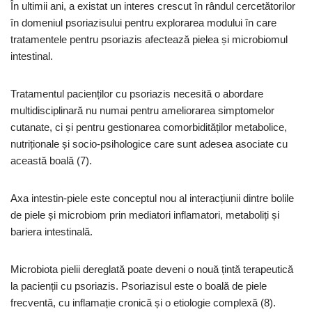
În ultimii ani, a existat un interes crescut în rândul cercetătorilor
în domeniul psoriazisului pentru explorarea modului în care
tratamentele pentru psoriazis afectează pielea și microbiomul
intestinal.
Tratamentul pacienților cu psoriazis necesită o abordare
multidisciplinară nu numai pentru ameliorarea simptomelor
cutanate, ci și pentru gestionarea comorbidităților metabolice,
nutriționale și socio-psihologice care sunt adesea asociate cu
această boală (7).
Axa intestin-piele este conceptul nou al interacțiunii dintre bolile
de piele și microbiom prin mediatori inflamatori, metaboliți și
bariera intestinală.
Microbiota pielii dereglată poate deveni o nouă țintă terapeutică
la pacienții cu psoriazis. Psoriazisul este o boală de piele
frecventă, cu inflamație cronică și o etiologie complexă (8).