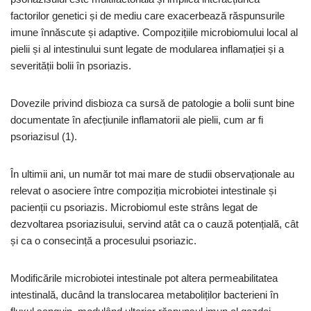
factorilor genetici și de mediu care exacerbează răspunsurile
imune înnăscute și adaptive. Compozițiile microbiomului local al
pielii și al intestinului sunt legate de modularea inflamației și a
severității bolii în psoriazis.
Dovezile privind disbioza ca sursă de patologie a bolii sunt bine
documentate în afecțiunile inflamatorii ale pielii, cum ar fi
psoriazisul (1).
În ultimii ani, un număr tot mai mare de studii observaționale au
relevat o asociere între compoziția microbiotei intestinale și
pacienții cu psoriazis. Microbiomul este strâns legat de
dezvoltarea psoriazisului, servind atât ca o cauză potențială, cât
și ca o consecință a procesului psoriazic.
Modificările microbiotei intestinale pot altera permeabilitatea
intestinală, ducând la translocarea metaboliților bacterieni în