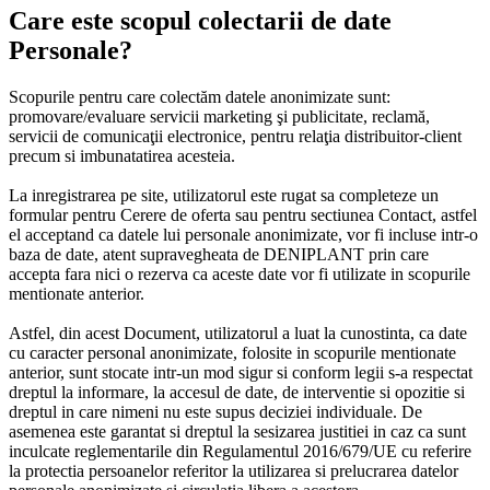
Care este scopul colectarii de date
Personale?
Scopurile pentru care colectăm datele anonimizate sunt:
promovare/evaluare servicii marketing şi publicitate, reclamă,
servicii de comunicaţii electronice, pentru relaţia distribuitor-client
precum si imbunatatirea acesteia.
La inregistrarea pe site, utilizatorul este rugat sa completeze un
formular pentru Cerere de oferta sau pentru sectiunea Contact, astfel
el acceptand ca datele lui personale anonimizate, vor fi incluse intr-o
baza de date, atent supravegheata de DENIPLANT prin care
accepta fara nici o rezerva ca aceste date vor fi utilizate in scopurile
mentionate anterior.
Astfel, din acest Document, utilizatorul a luat la cunostinta, ca date
cu caracter personal anonimizate, folosite in scopurile mentionate
anterior, sunt stocate intr-un mod sigur si conform legii s-a respectat
dreptul la informare, la accesul de date, de interventie si opozitie si
dreptul in care nimeni nu este supus deciziei individuale. De
asemenea este garantat si dreptul la sesizarea justitiei in caz ca sunt
inculcate reglementarile din Regulamentul 2016/679/UE cu referire
la protectia persoanelor referitor la utilizarea si prelucrarea datelor