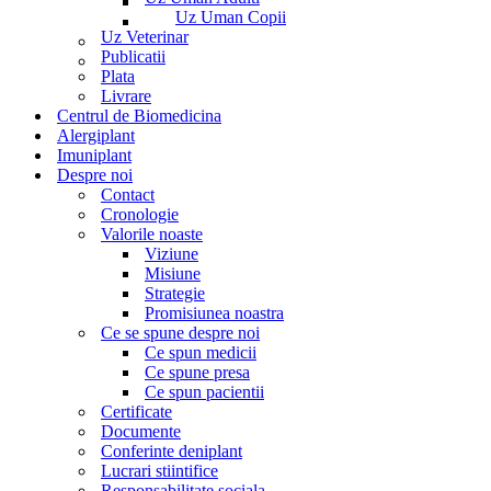
Uz Uman Copii
Uz Veterinar
Publicatii
Plata
Livrare
Centrul de Biomedicina
Alergiplant
Imuniplant
Despre noi
Contact
Cronologie
Valorile noaste
Viziune
Misiune
Strategie
Promisiunea noastra
Ce se spune despre noi
Ce spun medicii
Ce spune presa
Ce spun pacientii
Certificate
Documente
Conferinte deniplant
Lucrari stiintifice
Responsabilitate sociala