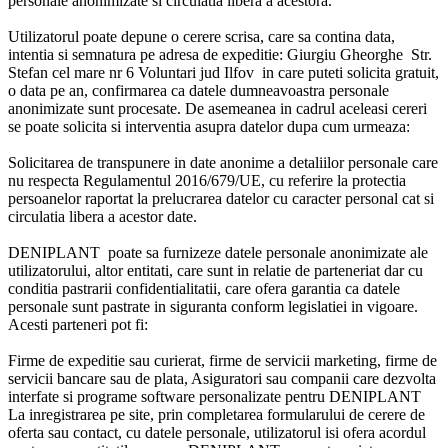
personale anonimizate si circulatia libera a acestora.
Utilizatorul poate depune o cerere scrisa, care sa contina data,
intentia si semnatura pe adresa de expeditie: Giurgiu Gheorghe Str.
Stefan cel mare nr 6 Voluntari jud Ilfov in care puteti solicita gratuit,
o data pe an, confirmarea ca datele dumneavoastra personale
anonimizate sunt procesate. De asemeanea in cadrul aceleasi cereri
se poate solicita si interventia asupra datelor dupa cum urmeaza:
Solicitarea de transpunere in date anonime a detaliilor personale care
nu respecta Regulamentul 2016/679/UE, cu referire la protectia
persoanelor raportat la prelucrarea datelor cu caracter personal cat si
circulatia libera a acestor date.
DENIPLANT poate sa furnizeze datele personale anonimizate ale
utilizatorului, altor entitati, care sunt in relatie de parteneriat dar cu
conditia pastrarii confidentialitatii, care ofera garantia ca datele
personale sunt pastrate in siguranta conform legislatiei in vigoare.
Acesti parteneri pot fi:
Firme de expeditie sau curierat, firme de servicii marketing, firme de
servicii bancare sau de plata, Asiguratori sau companii care dezvolta
interfate si programe software personalizate pentru DENIPLANT
La inregistrarea pe site, prin completarea formularului de cerere de
oferta sau contact, cu datele personale, utilizatorul isi ofera acordul