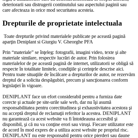
deteriorarii sau distrugerii continutului sau aspectului paginii sau
care afecteaza in orice mod securitatea acesteia.
Drepturile de proprietate intelectuala
Toate drepturile privind materialele publicate pe această pagină
aparţin Deniplant si Giurgiu V. Gheorghe PFA
Prin “materiale” se înţeleg: fotografii, imagini video, texte şi alte
materiale similare, respectiv lucrări de autor. Prin folosirea
materialelor de pe această pagină de internet, utilizatorii se obligă să
respecte în totalitate limitele, condiţiile şi cerinţele descrise aici.
Pentru toate situaţiile de încălcare a drepturilor de autor, ne rezervăm
dreptul de a solicita despăgubiri, precum şi sancţionarea conform
legislaţiei în vigoare.
DENIPLANT face un efort considerabil pentru a furniza date
corecte şi actuale pe site-urile sale web, dar nu îşi asumă
responsabilitatea pentru corectitudinea şi exhaustivitatea acestora şi
nu acceptă dreptul de reclamaţii referitor la acestea. DENIPLANT
nu garantează ca acest website va fi întotdeauna accesibil şi
disponibil, şi că nu va conţine erori sau viruşi. Fiecare utilizator este
de acord în mod expres de a utiliza acest website pe propriul risc.
DENIPLANT nu este responsabil pentru orice pierderi sau daune