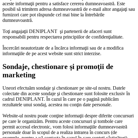
aceste informaţii pentru a satisface cererea dumneavoastră. Este
posibil să trimitem adresa dumneavoastră de e-mail altor angajaţi sau
furnizori care pot răspunde cel mai bine la întrebările
dumneavoastră.
Toţi angajaţii DENIPLANT şi partenerii de afaceri sunt
responsabili pentru respectarea principiilor de confidenţialitate.
Încercări neautorizate de a încărca informaţii sau de a modifica
informaţiile de pe acest website sunt strict interzise.
Sondaje, chestionare şi promoţii de
marketing
Uneori efectuăm sondaje şi chestionare pe site-ul nostru. Datele
colectate din aceste sondaje şi chestionare sunt folosite exclusiv în
cadrul DENIPLANT. În cazul în care pe o pagină publicăm
rezultatele unui sondaj, acestea nu conţin date personale.
Website-ul nostru poate conţine informaţii despre diferite concursuri
pe care le organizăm. Pentru aceste concursuri şi tombole care
permit accesul electronic, vom folosi informaţiile dumneavoastră
personale doar în scopul de a realiza intrarea în concurs (de
exemplu, pentru a vă contacta în cazul în care sunteţi câştigători).