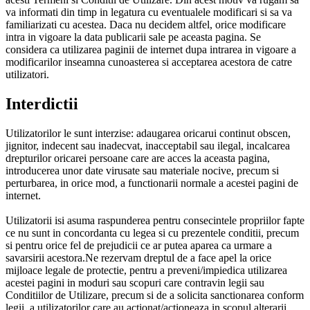
va informati din timp in legatura cu eventualele modificari si sa va
familiarizati cu acestea. Daca nu decidem altfel, orice modificare
intra in vigoare la data publicarii sale pe aceasta pagina. Se
considera ca utilizarea paginii de internet dupa intrarea in vigoare a
modificarilor inseamna cunoasterea si acceptarea acestora de catre
utilizatori.
Interdictii
Utilizatorilor le sunt interzise: adaugarea oricarui continut obscen,
jignitor, indecent sau inadecvat, inacceptabil sau ilegal, incalcarea
drepturilor oricarei persoane care are acces la aceasta pagina,
introducerea unor date virusate sau materiale nocive, precum si
perturbarea, in orice mod, a functionarii normale a acestei pagini de
internet.
Utilizatorii isi asuma raspunderea pentru consecintele propriilor fapte
ce nu sunt in concordanta cu legea si cu prezentele conditii, precum
si pentru orice fel de prejudicii ce ar putea aparea ca urmare a
savarsirii acestora.Ne rezervam dreptul de a face apel la orice
mijloace legale de protectie, pentru a preveni/impiedica utilizarea
acestei pagini in moduri sau scopuri care contravin legii sau
Conditiilor de Utilizare, precum si de a solicita sanctionarea conform
legii, a utilizatorilor care au actionat/actioneaza in scopul alterarii,