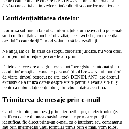
pentru care entitatile cu care DENIPLANT are parteneriate sa
desfasoare activitati in vederea indeplinirii scopurilor mentionate.
Confidenţialitatea datelor
Dorim să subliniem faptul ca informaţiile dumneavoastră personale
sunt confidenţiale atunci când vizitaţi acest website, cu excepţia
cazului în care doriţi în mod voluntar să le dezvăluiţi.
Ne angajăm ca, în afară de scopul cercetării juridice, nu vom oferi
altor părţi informaţiile pe care le-am primit.
Datele de accesare a paginii web sunt îngregistrate automat şi nu
conţin informaţii cu caracter personal (tipul browser-ului, numărul
de vizite, timpul petrecut pe site, etc). DENIPLANT are dreptul
exclusiv de a utiliza datele despre vizite pentru a evalua site-ul şi
pentru a îmbunătăţi conţinutul şi funcţionalitatea acestuia.
Trimiterea de mesaje prin e-mail
Când ne trimiteţi un mesaj prin intermediul poştei electronice (e-
mail) cu datele dumneavoastră personale prin care puteţi fi
identificat, fie direct printr-un e-mail cu o întrebare sau comentariu
sau prin intermediul unui formular trimis prin e-mail, vom folosi