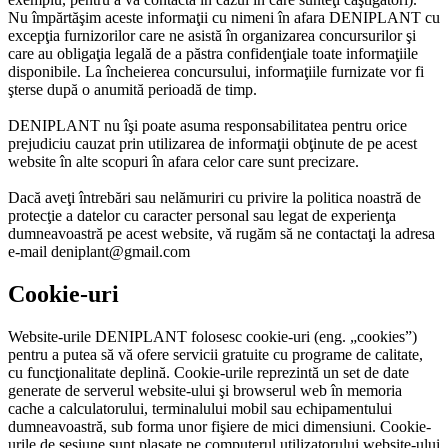
Nu împărtăşim aceste informaţii cu nimeni în afara DENIPLANT cu
excepţia furnizorilor care ne asistă în organizarea concursurilor şi
care au obligaţia legală de a păstra confidenţiale toate informaţiile
disponibile. La încheierea concursului, informaţiile furnizate vor fi
şterse după o anumită perioadă de timp.
DENIPLANT nu îşi poate asuma responsabilitatea pentru orice
prejudiciu cauzat prin utilizarea de informaţii obţinute de pe acest
website în alte scopuri în afara celor care sunt precizare.
Dacă aveţi întrebări sau nelămuriri cu privire la politica noastră de
protecţie a datelor cu caracter personal sau legat de experienţa
dumneavoastră pe acest website, vă rugăm să ne contactaţi la adresa
e-mail deniplant@gmail.com
Cookie-uri
Website-urile DENIPLANT folosesc cookie-uri (eng. „cookies”)
pentru a putea să vă ofere servicii gratuite cu programe de calitate,
cu funcţionalitate deplină. Cookie-urile reprezintă un set de date
generate de serverul website-ului şi browserul web în memoria
cache a calculatorului, terminalului mobil sau echipamentului
dumneavoastră, sub forma unor fişiere de mici dimensiuni. Cookie-
urile de sesiune sunt plasate pe computerul utilizatorului website-ului