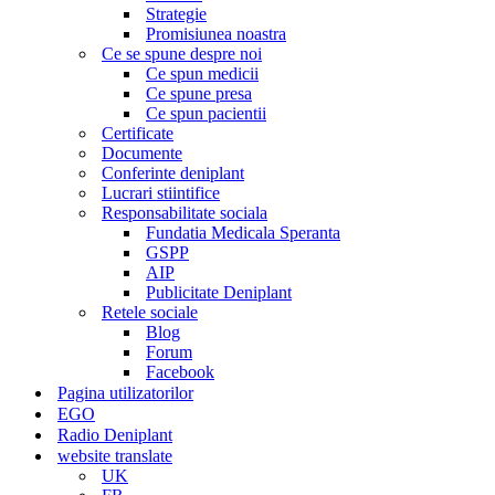
Strategie
Promisiunea noastra
Ce se spune despre noi
Ce spun medicii
Ce spune presa
Ce spun pacientii
Certificate
Documente
Conferinte deniplant
Lucrari stiintifice
Responsabilitate sociala
Fundatia Medicala Speranta
GSPP
AIP
Publicitate Deniplant
Retele sociale
Blog
Forum
Facebook
Pagina utilizatorilor
EGO
Radio Deniplant
website translate
UK