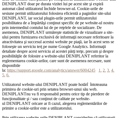
DENIPLANT doar pe durata vizitei lui pe acest site şi expiră
automat când utilizatorul închide browser-ul. Cookie-urile de
sesiune permit utilizatorului folosirea eficientă a paginilor site-ului
DENIPLANT, iar social plugin-urile permit utilizatorului
posibilitatea de a împărtăşi conţinut specific de pe website-ul nostru
prin intermediul contului lui de pe reţelele de socializare. De
asemenea, DENIPLANT urmăreşte statisticile de vizualizare a site-
ului pentru furnizarea exclusivă de informaţii necesare referitoare la
atractivitatea şi succesul acestui website pe piaţă, iar în acest sens se
foloseşte un serviciu terţ pe nume Google Analytics. Informaţii
detaliate despre acest serviciu al acestei părţi terţe, precum şi despre
posibilităţile de folosire a website-ului DENIPLANT referitor la
reglementarea cookie-urilor, care sunt de asemenea necesare, sunt
disponibile
la:
https://support.google.com/analytics/answer/6004245
1.
2.
3.
4.
5.
6.
Utilizatorul website-ului DENIPLANT poate hotărî întoteauna
primirea de cookie-uri prin setatea browser-unui său web.
DENIPLANTnu va fi responsabil pentru orice tip de pierdere de
funcţionalitate şi / sau conţinut de calitate pe website-
ul DENIPLANT oricare ar fi cazul, alegerea reglementărilor de
primire a cookie-urilor este a utilizatorului.
Prin utilizarea website-urile DENIPLANT considerăm că utilizatorii