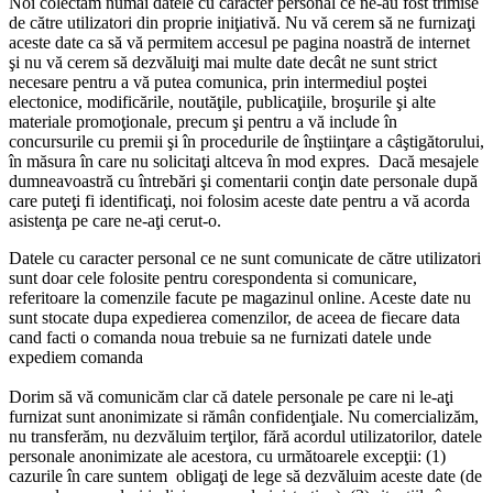
Noi colectăm numai datele cu caracter personal ce ne-au fost trimise
de către utilizatori din proprie iniţiativă. Nu vă cerem să ne furnizaţi
aceste date ca să vă permitem accesul pe pagina noastră de internet
şi nu vă cerem să dezvăluiţi mai multe date decât ne sunt strict
necesare pentru a vă putea comunica, prin intermediul poştei
electonice, modificările, noutăţile, publicaţiile, broşurile şi alte
materiale promoţionale, precum şi pentru a vă include în
concursurile cu premii şi în procedurile de înştiinţare a câştigătorului,
în măsura în care nu solicitaţi altceva în mod expres. Dacă mesajele
dumneavoastră cu întrebări şi comentarii conţin date personale după
care puteţi fi identificaţi, noi folosim aceste date pentru a vă acorda
asistenţa pe care ne-aţi cerut-o.
Datele cu caracter personal ce ne sunt comunicate de către utilizatori
sunt doar cele folosite pentru corespondenta si comunicare,
referitoare la comenzile facute pe magazinul online. Aceste date nu
sunt stocate dupa expedierea comenzilor, de aceea de fiecare data
cand facti o comanda noua trebuie sa ne furnizati datele unde
expediem comanda
Dorim să vă comunicăm clar că datele personale pe care ni le-aţi
furnizat sunt anonimizate si rămân confidenţiale. Nu comercializăm,
nu transferăm, nu dezvăluim terţilor, fără acordul utilizatorilor, datele
personale anonimizate ale acestora, cu următoarele excepţii: (1)
cazurile în care suntem obligaţi de lege să dezvăluim aceste date (de