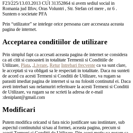
F23/225/13.03.2013 CUI 31352864 si avem sediul social in
Romania jud Ilfov, Oras Voluntri , Str. Stefan cel mere , nr 6 .
Suntem o societate PFA
Prin “utilizator” se intelege orice persoana care acceseaza aceasta
pagina de internet.
Acceptarea conditiilor de utilizare
Prin simplul fapt ca accesati aceasta pagina de internet se considera
ca ati citit si cunoasteti in totalitate Termenii si Conditiile de
Utilizare,
Plata
, ,
Livrare
,
Retur
Intrebari frecvente
ca va sunt clare,
le acceptati si va obligati sa le respectati in totalitate. Daca nu sunteti
de acord cu acesti Termeni si Conditii de Utilizare, va rugam sa
parasiti imediat pagina de internet si sa nu folositi continutul ei. Daca
aveti intrebari sau nelamuriri referitoare la acesti Termeni si Conditii
de Utilizare, va rugam sa ne scrieti la adresa de e-mail
:deniplant@gmail.com
Modificari
Putem modifica oricand si fara nicio justificare sau instiintare, sub
aspectul continutului si/sau al formei, aceasta pagina, precum si
acesti Termeni si Conditii de Utilizare. Din acest motiv va rugam sa