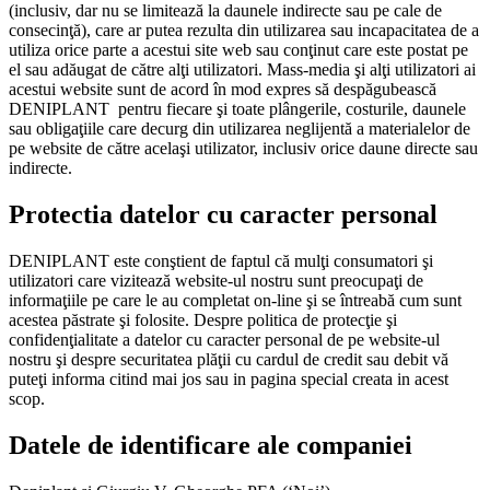
(inclusiv, dar nu se limitează la daunele indirecte sau pe cale de
consecinţă), care ar putea rezulta din utilizarea sau incapacitatea de a
utiliza orice parte a acestui site web sau conţinut care este postat pe
el sau adăugat de către alţi utilizatori. Mass-media şi alţi utilizatori ai
acestui website sunt de acord în mod expres să despăgubească
DENIPLANT pentru fiecare şi toate plângerile, costurile, daunele
sau obligaţiile care decurg din utilizarea neglijentă a materialelor de
pe website de către acelaşi utilizator, inclusiv orice daune directe sau
indirecte.
Protectia datelor cu caracter personal
DENIPLANT este conştient de faptul că mulţi consumatori şi
utilizatori care vizitează website-ul nostru sunt preocupaţi de
informaţiile pe care le au completat on-line şi se întreabă cum sunt
acestea păstrate şi folosite. Despre politica de protecţie şi
confidenţialitate a datelor cu caracter personal de pe website-ul
nostru şi despre securitatea plăţii cu cardul de credit sau debit vă
puteţi informa citind mai jos sau in pagina special creata in acest
scop.
Datele de identificare ale companiei