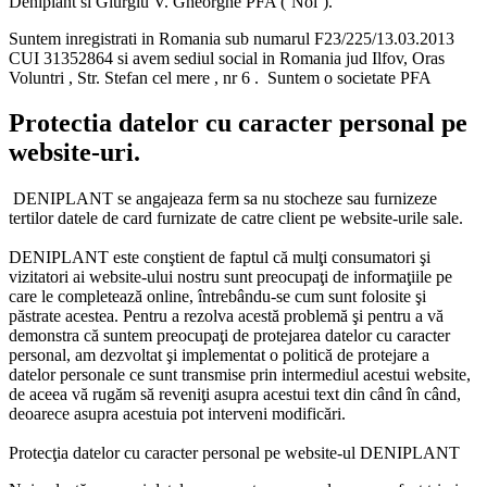
Deniplant si Giurgiu V. Gheorghe PFA (‘Noi’).
Suntem inregistrati in Romania sub numarul F23/225/13.03.2013
CUI 31352864 si avem sediul social in Romania jud Ilfov, Oras
Voluntri , Str. Stefan cel mere , nr 6 . Suntem o societate PFA
Protectia datelor cu caracter personal pe
website-uri.
DENIPLANT se angajeaza ferm sa nu stocheze sau furnizeze
tertilor datele de card furnizate de catre client pe website-urile sale.
DENIPLANT este conştient de faptul că mulţi consumatori şi
vizitatori ai website-ului nostru sunt preocupaţi de informaţiile pe
care le completează online, întrebându-se cum sunt folosite şi
păstrate acestea. Pentru a rezolva acestă problemă şi pentru a vă
demonstra că suntem preocupaţi de protejarea datelor cu caracter
personal, am dezvoltat şi implementat o politică de protejare a
datelor personale ce sunt transmise prin intermediul acestui website,
de aceea vă rugăm să reveniţi asupra acestui text din când în când,
deoarece asupra acestuia pot interveni modificări.
Protecţia datelor cu caracter personal pe website-ul DENIPLANT