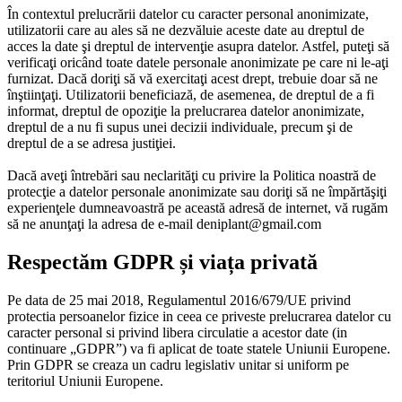
În contextul prelucrării datelor cu caracter personal anonimizate,
utilizatorii care au ales să ne dezvăluie aceste date au dreptul de
acces la date şi dreptul de intervenţie asupra datelor. Astfel, puteţi să
verificaţi oricând toate datele personale anonimizate pe care ni le-aţi
furnizat. Dacă doriţi să vă exercitaţi acest drept, trebuie doar să ne
înştiinţaţi. Utilizatorii beneficiază, de asemenea, de dreptul de a fi
informat, dreptul de opoziţie la prelucrarea datelor anonimizate,
dreptul de a nu fi supus unei decizii individuale, precum şi de
dreptul de a se adresa justiţiei.
Dacă aveţi întrebări sau neclarităţi cu privire la Politica noastră de
protecţie a datelor personale anonimizate sau doriţi să ne împărtăşiţi
experienţele dumneavoastră pe această adresă de internet, vă rugăm
să ne anunţaţi la adresa de e-mail deniplant@gmail.com
Respectăm GDPR și viața privată
Pe data de 25 mai 2018, Regulamentul 2016/679/UE privind
protectia persoanelor fizice in ceea ce priveste prelucrarea datelor cu
caracter personal si privind libera circulatie a acestor date (in
continuare „GDPR”) va fi aplicat de toate statele Uniunii Europene.
Prin GDPR se creaza un cadru legislativ unitar si uniform pe
teritoriul Uniunii Europene.