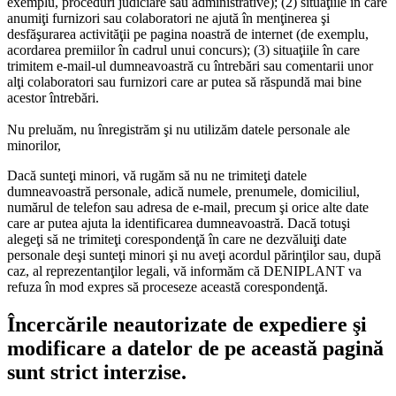
exemplu, proceduri judiciare sau administrative); (2) situaţiile în care
anumiţi furnizori sau colaboratori ne ajută în menţinerea şi
desfăşurarea activităţii pe pagina noastră de internet (de exemplu,
acordarea premiilor în cadrul unui concurs); (3) situaţiile în care
trimitem e-mail-ul dumneavoastră cu întrebări sau comentarii unor
alţi colaboratori sau furnizori care ar putea să răspundă mai bine
acestor întrebări.
Nu preluăm, nu înregistrăm şi nu utilizăm datele personale ale
minorilor,
Dacă sunteţi minori, vă rugăm să nu ne trimiteţi datele
dumneavoastră personale, adică numele, prenumele, domiciliul,
numărul de telefon sau adresa de e-mail, precum şi orice alte date
care ar putea ajuta la identificarea dumneavoastră. Dacă totuşi
alegeţi să ne trimiteţi corespondenţă în care ne dezvăluiţi date
personale deşi sunteţi minori şi nu aveţi acordul părinţilor sau, după
caz, al reprezentanţilor legali, vă informăm că DENIPLANT va
refuza în mod expres să proceseze această corespondenţă.
Încercările neautorizate de expediere şi
modificare a datelor de pe această pagină
sunt strict interzise.