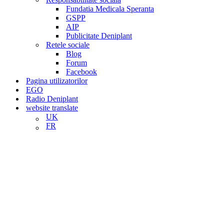
Fundatia Medicala Speranta
GSPP
AIP
Publicitate Deniplant
Retele sociale
Blog
Forum
Facebook
Pagina utilizatorilor
EGO
Radio Deniplant
website translate
UK
FR