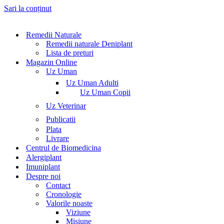
Sari la conținut
Remedii Naturale
Remedii naturale Deniplant
Lista de preturi
Magazin Online
Uz Uman
Uz Uman Adulti
Uz Uman Copii
Uz Veterinar
Publicatii
Plata
Livrare
Centrul de Biomedicina
Alergiplant
Imuniplant
Despre noi
Contact
Cronologie
Valorile noaste
Viziune
Misiune