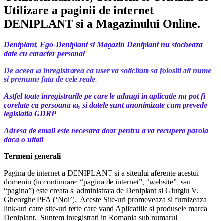
Utilizare a paginii de internet
DENIPLANT si a Magazinului Online.
Deniplant, Ego-Deniplant si Magazin Deniplant nu stocheaza
date cu caracter personal
De aceea la inregistrarea ca user va solicitam sa folositi alt nume
si prenume fata de cele reale
.
Astfel toate inregistrarile pe care le adaugi in aplicatie nu pot fi
corelate cu persoana ta, si datele sunt anonimizate cum prevede
legislatia GDRP
Adresa de email este necesara doar pentru a va recupera parola
daca o uitati
Termeni generali
Pagina de internet a DENIPLANT si a siteului aferente acestui
domeniu (in continuare: “pagina de internet”, “website”, sau
“pagina”) este creata si administrata de Deniplant si Giurgiu V.
Gheorghe PFA (‘Noi’). Aceste Site-uri promoveaza si furnizeaza
link-uri catre site-uri terte care vand Aplicatiile si produsele marca
Deniplant. Suntem inregistrati in Romania sub numarul