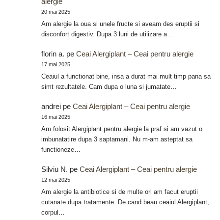
alergie
20 mai 2025
Am alergie la oua si unele fructe si aveam des eruptii si
disconfort digestiv. Dupa 3 luni de utilizare a…
florin a.
pe
Ceai Alergiplant – Ceai pentru alergie
17 mai 2025
Ceaiul a functionat bine, insa a durat mai mult timp pana sa
simt rezultatele. Cam dupa o luna si jumatate…
andrei
pe
Ceai Alergiplant – Ceai pentru alergie
16 mai 2025
Am folosit Alergiplant pentru alergie la praf si am vazut o
imbunatatire dupa 3 saptamani. Nu m-am asteptat sa
functioneze…
Silviu N.
pe
Ceai Alergiplant – Ceai pentru alergie
12 mai 2025
Am alergie la antibiotice si de multe ori am facut eruptii
cutanate dupa tratamente. De cand beau ceaiul Alergiplant,
corpul…