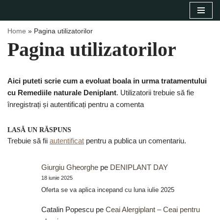
Sari
Home
»
Pagina utilizatorilor
la
Pagina utilizatorilor
conținut
Aici puteti scrie cum a evoluat boala in urma tratamentului
cu Remediile naturale Deniplant
. Utilizatorii trebuie să fie
înregistrați și autentificați pentru a comenta
LASĂ UN RĂSPUNS
Trebuie să fii
autentificat
pentru a publica un comentariu.
Giurgiu Gheorghe
pe
DENIPLANT DAY
18 iunie 2025
Oferta se va aplica incepand cu luna iulie 2025
Catalin Popescu
pe
Ceai Alergiplant – Ceai pentru