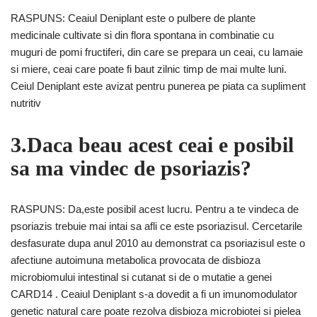
RASPUNS: Ceaiul Deniplant este o pulbere de plante
medicinale cultivate si din flora spontana in combinatie cu
muguri de pomi fructiferi, din care se prepara un ceai, cu lamaie
si miere, ceai care poate fi baut zilnic timp de mai multe luni.
Ceiul Deniplant este avizat pentru punerea pe piata ca supliment
nutritiv
3.Daca beau acest ceai e posibil
sa ma vindec de psoriazis?
RASPUNS: Da,este posibil acest lucru. Pentru a te vindeca de
psoriazis trebuie mai intai sa afli ce este psoriazisul. Cercetarile
desfasurate dupa anul 2010 au demonstrat ca psoriazisul este o
afectiune autoimuna metabolica provocata de disbioza
microbiomului intestinal si cutanat si de o mutatie a genei
CARD14 . Ceaiul Deniplant s-a dovedit a fi un imunomodulator
genetic natural care poate rezolva disbioza microbiotei si pielea