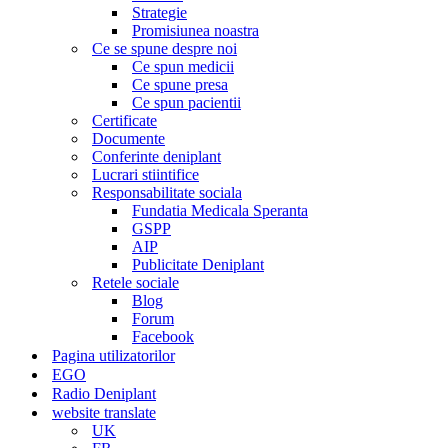
Strategie
Promisiunea noastra
Ce se spune despre noi
Ce spun medicii
Ce spune presa
Ce spun pacientii
Certificate
Documente
Conferinte deniplant
Lucrari stiintifice
Responsabilitate sociala
Fundatia Medicala Speranta
GSPP
AIP
Publicitate Deniplant
Retele sociale
Blog
Forum
Facebook
Pagina utilizatorilor
EGO
Radio Deniplant
website translate
UK