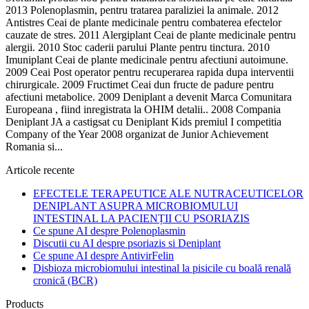
2013 Polenoplasmin, pentru tratarea paraliziei la animale. 2012
Antistres Ceai de plante medicinale pentru combaterea efectelor
cauzate de stres. 2011 Alergiplant Ceai de plante medicinale pentru
alergii. 2010 Stoc caderii parului Plante pentru tinctura. 2010
Imuniplant Ceai de plante medicinale pentru afectiuni autoimune.
2009 Ceai Post operator pentru recuperarea rapida dupa interventii
chirurgicale. 2009 Fructimet Ceai dun fructe de padure pentru
afectiuni metabolice. 2009 Deniplant a devenit Marca Comunitara
Europeana , fiind inregistrata la OHIM detalii.. 2008 Compania
Deniplant JA a castigsat cu Deniplant Kids premiul I competitia
Company of the Year 2008 organizat de Junior Achievement
Romania si...
Articole recente
EFECTELE TERAPEUTICE ALE NUTRACEUTICELOR
DENIPLANT ASUPRA MICROBIOMULUI
INTESTINAL LA PACIENȚII CU PSORIAZIS
Ce spune AI despre Polenoplasmin
Discutii cu AI despre psoriazis si Deniplant
Ce spune AI despre AntivirFelin
Disbioza microbiomului intestinal la pisicile cu boală renală
cronică (BCR)
Products