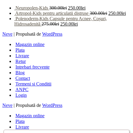
Neuropolen-Kids
300.00
lei
250.00
lei
Artropol-Kids pentru articulatii distruse
300.00
lei
250.00
lei
Polenoderm-Kids Capsule pentru Acnee, Coșuri,
Hidrosadenită
275.00
lei
250.00
lei
Neve
| Propulsată de
WordPress
Magazin online
Plata
Livrare
Retur
Intrebari frecvente
Blog
Contact
Termeni si Conditii
ANPC
Login
Neve
| Propulsată de
WordPress
Magazin online
Plata
Livrare
Retur