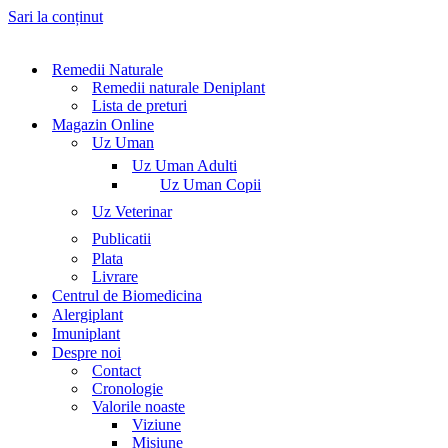
Sari la conținut
Remedii Naturale
Remedii naturale Deniplant
Lista de preturi
Magazin Online
Uz Uman
Uz Uman Adulti
Uz Uman Copii
Uz Veterinar
Publicatii
Plata
Livrare
Centrul de Biomedicina
Alergiplant
Imuniplant
Despre noi
Contact
Cronologie
Valorile noaste
Viziune
Misiune