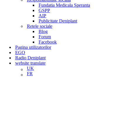
Fundatia Medicala Speranta
GSPP
AIP
Publicitate Deniplant
Retele sociale
Blog
Forum
Facebook
Pagina utilizatorilor
EGO
Radio Deniplant
website translate
UK
FR