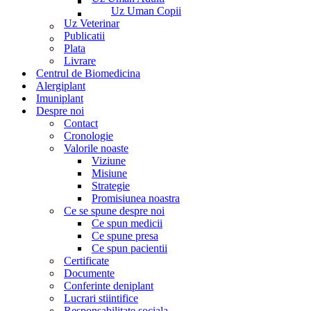
Uz Uman Copii
Uz Veterinar
Publicatii
Plata
Livrare
Centrul de Biomedicina
Alergiplant
Imuniplant
Despre noi
Contact
Cronologie
Valorile noaste
Viziune
Misiune
Strategie
Promisiunea noastra
Ce se spune despre noi
Ce spun medicii
Ce spune presa
Ce spun pacientii
Certificate
Documente
Conferinte deniplant
Lucrari stiintifice
Responsabilitate sociala