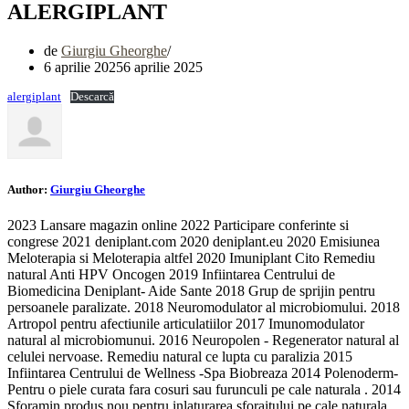
ALERGIPLANT
de
Giurgiu Gheorghe
6 aprilie 2025
6 aprilie 2025
alergiplant
Descarcă
Author:
Giurgiu Gheorghe
2023 Lansare magazin online 2022 Participare conferinte si
congrese 2021 deniplant.com 2020 deniplant.eu 2020 Emisiunea
Meloterapia si Meloterapia altfel 2020 Imuniplant Cito Remediu
natural Anti HPV Oncogen 2019 Infiintarea Centrului de
Biomedicina Deniplant- Aide Sante 2018 Grup de sprijin pentru
persoanele paralizate. 2018 Neuromodulator al microbiomului. 2018
Artropol pentru afectiunile articulatiilor 2017 Imunomodulator
natural al microbiomunui. 2016 Neuropolen - Regenerator natural al
celulei nervoase. Remediu natural ce lupta cu paralizia 2015
Infiintarea Centrului de Wellness -Spa Biobreaza 2014 Polenoderm-
Pentru o piele curata fara cosuri sau furunculi pe cale naturala . 2014
Sforamin produs nou pentru inlaturarea sforaitului pe cale naturala