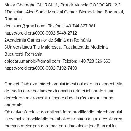
Maior Gheorghe GIURGIU1, Prof dr Manole COJOCARU2,3
1Deniplant-Aide Sante Medical Center, Biomedicine, Bucuresti,
Romania
deniplant@gmail.com; Telefon: +40 744 827 881
https://orcid.org/0000-0002-5449-2712
2Academia Oamenilor de Știință din România
3Universitatea Titu Maiorescu, Facultatea de Medicina,
Bucuresti, Romania
cojocaru.manole@gmail.com; Telefon: +40 723 326 663
https://orcid.org/0000-0002-7192-7490
Context Disbioza microbiomului intestinal este un element vital
de mediu care declanșează apariția artritei inflamatorii, iar
dereglarea microbiomului poate duce la răspunsuri imune
anormale.
Obiective O relație complicată între modificările microbiomului
intestinal și modificările metabolice ar putea ajuta la explicarea
mecanismelor prin care bacteriile intestinale joacă un rol în