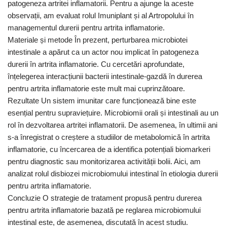
patogeneza artritei inflamatorii. Pentru a ajunge la aceste
observații, am evaluat rolul Imuniplant și al Artropolului în
managementul durerii pentru artrita inflamatorie.
Materiale și metode În prezent, perturbarea microbiotei
intestinale a apărut ca un actor nou implicat în patogeneza
durerii în artrita inflamatorie. Cu cercetări aprofundate,
înțelegerea interacțiunii bacterii intestinale-gazdă în durerea
pentru artrita inflamatorie este mult mai cuprinzătoare.
Rezultate Un sistem imunitar care funcționează bine este
esențial pentru supraviețuire. Microbiomii orali și intestinali au un
rol în dezvoltarea artritei inflamatorii. De asemenea, în ultimii ani
s-a înregistrat o creștere a studiilor de metabolomică în artrita
inflamatorie, cu încercarea de a identifica potențiali biomarkeri
pentru diagnostic sau monitorizarea activității bolii. Aici, am
analizat rolul disbiozei microbiomului intestinal în etiologia durerii
pentru artrita inflamatorie.
Concluzie O strategie de tratament propusă pentru durerea
pentru artrita inflamatorie bazată pe reglarea microbiomului
intestinal este, de asemenea, discutată în acest studiu.