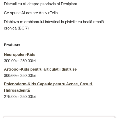
Discutii cu AI despre psoriazis si Deniplant
Ce spune AI despre AntivirFelin
Disbioza microbiomului intestinal la pisicile cu boală renală
cronică (BCR)
Products
Neuropolen-Kids
300.00
lei
250.00
lei
Artropol-Kids pentru articulatii distruse
300.00
lei
250.00
lei
Polenoderm-Kids Capsule pentru Acnee, Coșuri,
Hidrosadenită
275.00
lei
250.00
lei