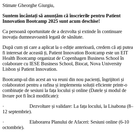
Stimate Gheorghe Giurgiu,
Suntem încântați să anunțăm că înscrierile pentru Patient
Innovation Bootcamp 2025 sunt acum deschise!
Ca persoană oportunitate de a dezvolta și extinde în continuare
inovația dumneavoastră legată de sănătate.
După cum ști care a aplicat la o ediție anterioară, credem că ați putea
fi interesat de această ți, Patient Innovation Bootcamp este un EIT
Health Bootcamp organizat de Copenhagen Business School în
colaborare cu IESE Business School, Biocat, Nova University
Lisbon și Patient Innovation.
Bootcamp-ul din acest an va reuni din nou pacienți, îngrijitori și
colaboratori pentru a rafina și implementa soluții eficiente printr-o
combinație de sesiuni la fața locului și online (Datele și modul de
livrare pot fi încă modificate):
· Dezvoltare și validare: La fața locului, la Lisabona (8–
12 septembrie).
· Elaborarea Planului de Afaceri: Sesiuni online (6-10
octombrie).