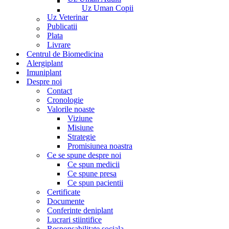
Uz Uman Copii
Uz Veterinar
Publicatii
Plata
Livrare
Centrul de Biomedicina
Alergiplant
Imuniplant
Despre noi
Contact
Cronologie
Valorile noaste
Viziune
Misiune
Strategie
Promisiunea noastra
Ce se spune despre noi
Ce spun medicii
Ce spune presa
Ce spun pacientii
Certificate
Documente
Conferinte deniplant
Lucrari stiintifice
Responsabilitate sociala