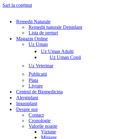
Sari la conținut
Remedii Naturale
Remedii naturale Deniplant
Lista de preturi
Magazin Online
Uz Uman
Uz Uman Adulti
Uz Uman Copii
Uz Veterinar
Publicatii
Plata
Livrare
Centrul de Biomedicina
Alergiplant
Imuniplant
Despre noi
Contact
Cronologie
Valorile noaste
Viziune
Misiune