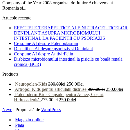
Company of the Year 2008 organizat de Junior Achievement
Romania si...
Articole recente
EFECTELE TERAPEUTICE ALE NUTRACEUTICELOR
DENIPLANT ASUPRA MICROBIOMULUI
INTESTINAL LA PACIENȚII CU PSORIAZIS
Ce spune AI despre Polenoplasmin
Discutii cu AI despre psoriazis si Deniplant
Ce spune AI despre AntivirFelin
Disbioza microbiomului intestinal la pisicile cu boală renală
cronică (BCR)
Products
Neuropolen-Kids
300.00
lei
250.00
lei
Artropol-Kids pentru articulatii distruse
300.00
lei
250.00
lei
Polenoderm-Kids Capsule pentru Acnee, Coșuri,
Hidrosadenită
275.00
lei
250.00
lei
Neve
| Propulsată de
WordPress
Magazin online
Plata