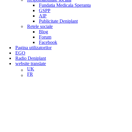
Fundatia Medicala Speranta
GSPP
AIP
Publicitate Deniplant
Retele sociale
Blog
Forum
Facebook
Pagina utilizatorilor
EGO
Radio Deniplant
website translate
UK
FR