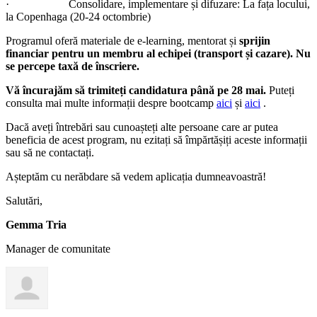
· Consolidare, implementare și difuzare: La fața locului,
la Copenhaga (20-24 octombrie)
Programul oferă materiale de e-learning, mentorat și
sprijin
financiar pentru un membru al echipei (transport și cazare). Nu
se percepe taxă de înscriere.
Vă încurajăm să trimiteți candidatura până pe 28 mai.
Puteți
consulta mai multe informații despre bootcamp
aici
și
aici
.
Dacă aveți întrebări sau cunoașteți alte persoane care ar putea
beneficia de acest program, nu ezitați să împărtășiți aceste informații
sau să ne contactați.
Așteptăm cu nerăbdare să vedem aplicația dumneavoastră!
Salutări,
Gemma Tria
Manager de comunitate