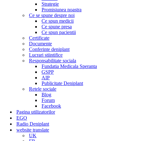
Strategie
Promisiunea noastra
Ce se spune despre noi
Ce spun medicii
Ce spune presa
Ce spun pacientii
Certificate
Documente
Conferinte deniplant
Lucrari stiintifice
Responsabilitate sociala
Fundatia Medicala Speranta
GSPP
AIP
Publicitate Deniplant
Retele sociale
Blog
Forum
Facebook
Pagina utilizatorilor
EGO
Radio Deniplant
website translate
UK