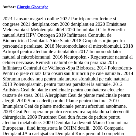
Author:
Giurgiu Gheorghe
2023 Lansare magazin online 2022 Participare conferinte si
congrese 2021 deniplant.com 2020 deniplant.eu 2020 Emisiunea
Meloterapia si Meloterapia altfel 2020 Imuniplant Cito Remediu
natural Anti HPV Oncogen 2019 Infiintarea Centrului de
Biomedicina Deniplant- Aide Sante 2018 Grup de sprijin pentru
persoanele paralizate. 2018 Neuromodulator al microbiomului. 2018
Artropol pentru afectiunile articulatiilor 2017 Imunomodulator
natural al microbiomunui. 2016 Neuropolen - Regenerator natural al
celulei nervoase. Remediu natural ce lupta cu paralizia 2015
Infiintarea Centrului de Wellness -Spa Biobreaza 2014 Polenoderm-
Pentru o piele curata fara cosuri sau furunculi pe cale naturala . 2014
Sforamin produs nou pentru inlaturarea sforaitului pe cale naturala
2013 Polenoplasmin, pentru tratarea paraliziei la animale. 2012
Antistres Ceai de plante medicinale pentru combaterea efectelor
cauzate de stres. 2011 Alergiplant Ceai de plante medicinale pentru
alergii. 2010 Stoc caderii parului Plante pentru tinctura. 2010
Imuniplant Ceai de plante medicinale pentru afectiuni autoimune.
2009 Ceai Post operator pentru recuperarea rapida dupa interventii
chirurgicale. 2009 Fructimet Ceai dun fructe de padure pentru
afectiuni metabolice. 2009 Deniplant a devenit Marca Comunitara
Europeana , fiind inregistrata la OHIM detalii.. 2008 Compania
Deniplant JA a castigsat cu Deniplant Kids premiul I competitia