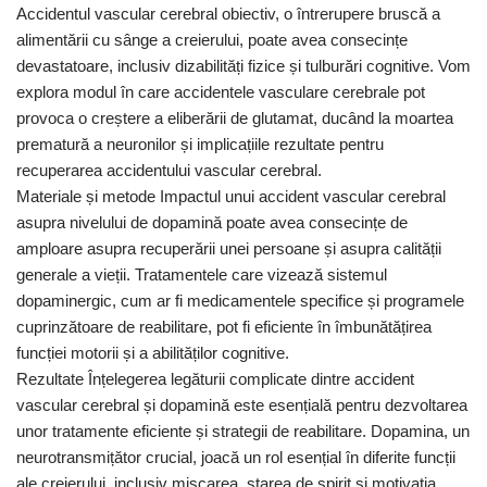
Accidentul vascular cerebral obiectiv, o întrerupere bruscă a
alimentării cu sânge a creierului, poate avea consecințe
devastatoare, inclusiv dizabilități fizice și tulburări cognitive. Vom
explora modul în care accidentele vasculare cerebrale pot
provoca o creștere a eliberării de glutamat, ducând la moartea
prematură a neuronilor și implicațiile rezultate pentru
recuperarea accidentului vascular cerebral.
Materiale și metode Impactul unui accident vascular cerebral
asupra nivelului de dopamină poate avea consecințe de
amploare asupra recuperării unei persoane și asupra calității
generale a vieții. Tratamentele care vizează sistemul
dopaminergic, cum ar fi medicamentele specifice și programele
cuprinzătoare de reabilitare, pot fi eficiente în îmbunătățirea
funcției motorii și a abilităților cognitive.
Rezultate Înțelegerea legăturii complicate dintre accident
vascular cerebral și dopamină este esențială pentru dezvoltarea
unor tratamente eficiente și strategii de reabilitare. Dopamina, un
neurotransmițător crucial, joacă un rol esențial în diferite funcții
ale creierului, inclusiv mișcarea, starea de spirit și motivația.