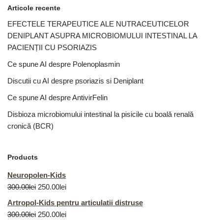
Articole recente
EFECTELE TERAPEUTICE ALE NUTRACEUTICELOR
DENIPLANT ASUPRA MICROBIOMULUI INTESTINAL LA
PACIENȚII CU PSORIAZIS
Ce spune AI despre Polenoplasmin
Discutii cu AI despre psoriazis si Deniplant
Ce spune AI despre AntivirFelin
Disbioza microbiomului intestinal la pisicile cu boală renală
cronică (BCR)
Products
Neuropolen-Kids
300.00
lei
250.00
lei
Artropol-Kids pentru articulatii distruse
300.00
lei
250.00
lei