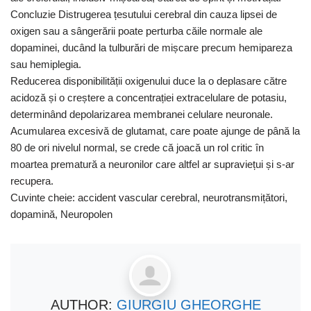
Concluzie Distrugerea țesutului cerebral din cauza lipsei de
oxigen sau a sângerării poate perturba căile normale ale
dopaminei, ducând la tulburări de mișcare precum hemipareza
sau hemiplegia.
Reducerea disponibilității oxigenului duce la o deplasare către
acidoză și o creștere a concentrației extracelulare de potasiu,
determinând depolarizarea membranei celulare neuronale.
Acumularea excesivă de glutamat, care poate ajunge de până la
80 de ori nivelul normal, se crede că joacă un rol critic în
moartea prematură a neuronilor care altfel ar supraviețui și s-ar
recupera.
Cuvinte cheie: accident vascular cerebral, neurotransmițători,
dopamină, Neuropolen
AUTHOR:
GIURGIU GHEORGHE