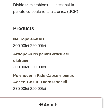
Disbioza microbiomului intestinal la
pisicile cu boală renală cronică (BCR)
Products
Neuropolen-Kids
300.00
lei
250.00
lei
Artropol-Kids pentru articulatii
distruse
300.00
lei
250.00
lei
Polenoderm-Kids Capsule pentru
Acnee, Coșuri, Hidrosadenită
275.00
lei
250.00
lei
📢 Anunț: