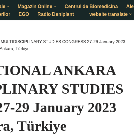
ale
Magazin Online
Centrul de Biomedicina
Ale
rilor
EGO
Radio Deniplant
website translate
 MULTIDISCIPLINARY STUDIES CONGRESS 27-29 January 2023
Ankara, Türkiye
ATIONAL ANKARA
PLINARY STUDIES
-29 January 2023
a, Türkiye