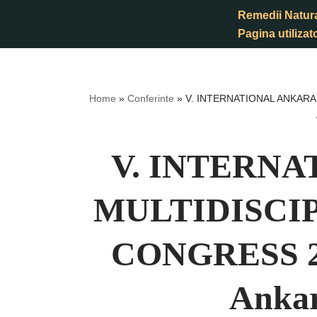
Remedii Natur
Pagina utilizato
Sari
la
conținut
Home
»
Conferinte
»
V. INTERNATIONAL ANKARA
V. INTERN
MULTIDISCI
CONGRESS 27
Ankar