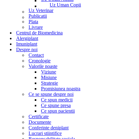
Uz Uman Copii
Uz Veterinar
Publicatii
Plata
Livrare
Centrul de Biomedicina
Alergiplant
Imuniplant
Despre noi
Contact
Cronologie
Valorile noaste
Viziune
Misiune
Strategie
Promisiunea noastra
Ce se spune despre noi
Ce spun medicii
Ce spune presa
Ce spun pacientii
Certificate
Documente
Conferinte deniplant
Lucrari stiintifice
Responsabilitate sociala