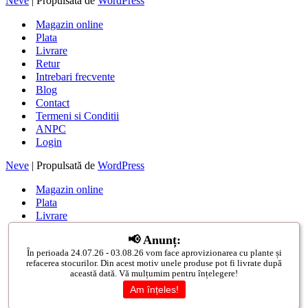
Neve
| Propulsată de
WordPress
Magazin online
Plata
Livrare
Retur
Intrebari frecvente
Blog
Contact
Termeni si Conditii
ANPC
Login
Neve
| Propulsată de
WordPress
Magazin online
Plata
Livrare
Retur
📢 Anunț:
Intrebari frecvente
În perioada 24.07.26 - 03.08.26 vom face aprovizionarea cu plante și
Blog
refacerea stocurilor. Din acest motiv unele produse pot fi livrate după
Contact
această dată. Vă mulțumim pentru înțelegere!
Termeni si Conditii
Am înțeles!
ANPC
Login