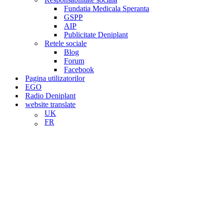
Fundatia Medicala Speranta
GSPP
AIP
Publicitate Deniplant
Retele sociale
Blog
Forum
Facebook
Pagina utilizatorilor
EGO
Radio Deniplant
website translate
UK
FR