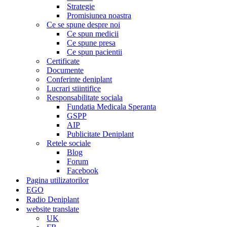
Strategie
Promisiunea noastra
Ce se spune despre noi
Ce spun medicii
Ce spune presa
Ce spun pacientii
Certificate
Documente
Conferinte deniplant
Lucrari stiintifice
Responsabilitate sociala
Fundatia Medicala Speranta
GSPP
AIP
Publicitate Deniplant
Retele sociale
Blog
Forum
Facebook
Pagina utilizatorilor
EGO
Radio Deniplant
website translate
UK