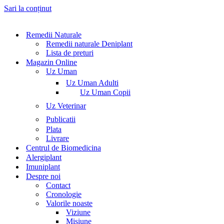
Sari la conținut
Remedii Naturale
Remedii naturale Deniplant
Lista de preturi
Magazin Online
Uz Uman
Uz Uman Adulti
Uz Uman Copii
Uz Veterinar
Publicatii
Plata
Livrare
Centrul de Biomedicina
Alergiplant
Imuniplant
Despre noi
Contact
Cronologie
Valorile noaste
Viziune
Misiune