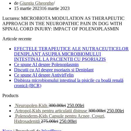
de
Giurgiu Gheorghe
15 martie 2023
16 martie 2023
Lucrarea: MICROBIOTA MODULATION AS THERAPEUTIC
APPROACH IN THE NEUROPATHIC PAIN IN DOG WITH
SPINAL CORD INJURY: IMPACT OF POLENOPLASMIN
Articole recente
EFECTELE TERAPEUTICE ALE NUTRACEUTICELOR
DENIPLANT ASUPRA MICROBIOMULUI
INTESTINAL LA PACIENȚII CU PSORIAZIS
Ce spune AI despre Polenoplasmin
Discutii cu AI despre psoriazis si Deniplant
Ce spune AI despre AntivirFelin
Disbioza microbiomului intestinal la pisicile cu boală renală
cronică (BCR)
Products
Neuropolen-Kids
300.00
lei
250.00
lei
Artropol-Kids pentru articulatii distruse
300.00
lei
250.00
lei
Polenoderm-Kids Capsule pentru Acnee, Coșuri,
Hidrosadenită
275.00
lei
250.00
lei