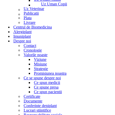
Uz Uman Copii
Uz Veterinar
Publicatii
Plata
Livrare
Centrul de Biomedicina
Alergiplant
Imuniplant
Despre noi
Contact
Cronologie
Valorile noaste
Viziune
Misiune
Strategie
Promisiunea noastra
Ce se spune despre noi
Ce spun medicii
Ce spune presa
Ce spun pacientii
Certificate
Documente
Conferinte deniplant
Lucrari stiintifice
Responsabilitate sociala