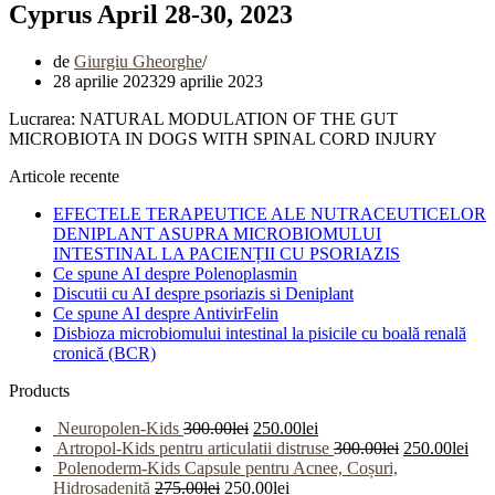
Cyprus April 28-30, 2023
de
Giurgiu Gheorghe
28 aprilie 2023
29 aprilie 2023
Lucrarea: NATURAL MODULATION OF THE GUT
MICROBIOTA IN DOGS WITH SPINAL CORD INJURY
Articole recente
EFECTELE TERAPEUTICE ALE NUTRACEUTICELOR
DENIPLANT ASUPRA MICROBIOMULUI
INTESTINAL LA PACIENȚII CU PSORIAZIS
Ce spune AI despre Polenoplasmin
Discutii cu AI despre psoriazis si Deniplant
Ce spune AI despre AntivirFelin
Disbioza microbiomului intestinal la pisicile cu boală renală
cronică (BCR)
Products
Neuropolen-Kids
300.00
lei
250.00
lei
Artropol-Kids pentru articulatii distruse
300.00
lei
250.00
lei
Polenoderm-Kids Capsule pentru Acnee, Coșuri,
Hidrosadenită
275.00
lei
250.00
lei