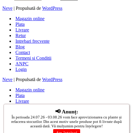
Neve
| Propulsată de
WordPress
Magazin online
Plata
Livrare
Retur
Intrebari frecvente
Blog
Contact
Termeni si Conditii
ANPC
Login
Neve
| Propulsată de
WordPress
Magazin online
Plata
Livrare
Retur
📢 Anunț:
Intrebari frecvente
În perioada 24.07.26 - 03.08.26 vom face aprovizionarea cu plante și
Blog
refacerea stocurilor. Din acest motiv unele produse pot fi livrate după
Contact
această dată. Vă mulțumim pentru înțelegere!
Termeni si Conditii