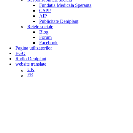
Fundatia Medicala Speranta
GSPP
AIP
Publicitate Deniplant
Retele sociale
Blog
Forum
Facebook
Pagina utilizatorilor
EGO
Radio Deniplant
website translate
UK
FR