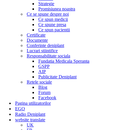
Strategie
Promisiunea noastra
Ce se spune despre noi
Ce spun medicii
Ce spune presa
Ce spun pacientii
Certificate
Documente
Conferinte deniplant
Lucrari stiintifice
Responsabilitate sociala
Fundatia Medicala Speranta
GSPP
AIP
Publicitate Deniplant
Retele sociale
Blog
Forum
Facebook
Pagina utilizatorilor
EGO
Radio Deniplant
website translate
UK