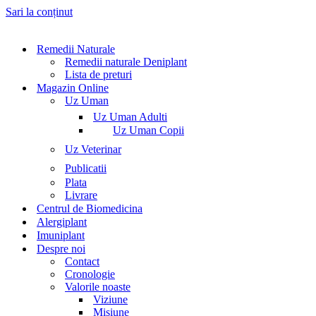
Sari la conținut
Remedii Naturale
Remedii naturale Deniplant
Lista de preturi
Magazin Online
Uz Uman
Uz Uman Adulti
Uz Uman Copii
Uz Veterinar
Publicatii
Plata
Livrare
Centrul de Biomedicina
Alergiplant
Imuniplant
Despre noi
Contact
Cronologie
Valorile noaste
Viziune
Misiune