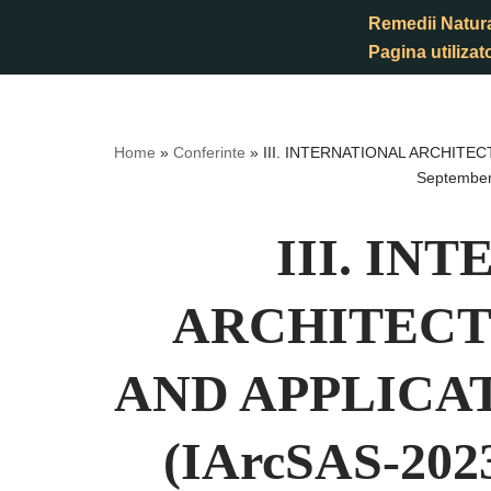
Remedii Natur
Pagina utilizato
Sari
la
conținut
Home
»
Conferinte
»
III. INTERNATIONAL ARCHITE
September 
III. IN
ARCHITECT
AND APPLICA
(IArcSAS-2023