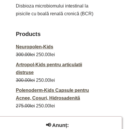
Disbioza microbiomului intestinal la
pisicile cu boală renală cronică (BCR)
Products
Neuropolen-Kids
300.00
lei
250.00
lei
Artropol-Kids pentru articulatii
distruse
300.00
lei
250.00
lei
Polenoderm-Kids Capsule pentru
Acnee, Coșuri, Hidrosadenită
275.00
lei
250.00
lei
📢 Anunț: