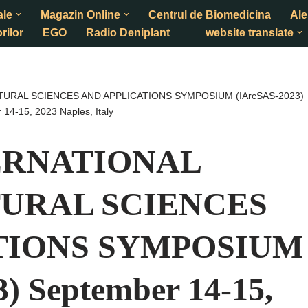
ale
Magazin Online
Centrul de Biomedicina
Ale
rilor
EGO
Radio Deniplant
website translate
CTURAL SCIENCES AND APPLICATIONS SYMPOSIUM (IArcSAS-2023)
14-15, 2023 Naples, Italy
TERNATIONAL
URAL SCIENCES
TIONS SYMPOSIUM
) September 14-15,