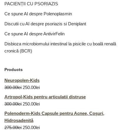
PACIENȚII CU PSORIAZIS
Ce spune AI despre Polenoplasmin
Discutii cu AI despre psoriazis si Deniplant
Ce spune AI despre AntivirFelin
Disbioza microbiomului intestinal la pisicile cu boală renală
cronică (BCR)
Products
Neuropolen-Kids
300.00
lei
250.00
lei
Artropol-Kids pentru articulatii distruse
300.00
lei
250.00
lei
Polenoderm-Kids Capsule pentru Acnee, Coșuri,
Hidrosadenită
275.00
lei
250.00
lei