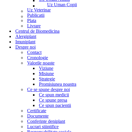
Uz Uman Copii
Uz Veterinar
Publicatii
Plata
Livrare
Centrul de Biomedicina
Alergiplant
Imuniplant
Despre noi
Contact
Cronologie
Valorile noaste
Viziune
Misiune
Strategie
Promisiunea noastra
Ce se spune despre noi
Ce spun medicii
Ce spune presa
Ce spun pacientii
Certificate
Documente
Conferinte deniplant
Lucrari stiintifice
Responsabilitate sociala