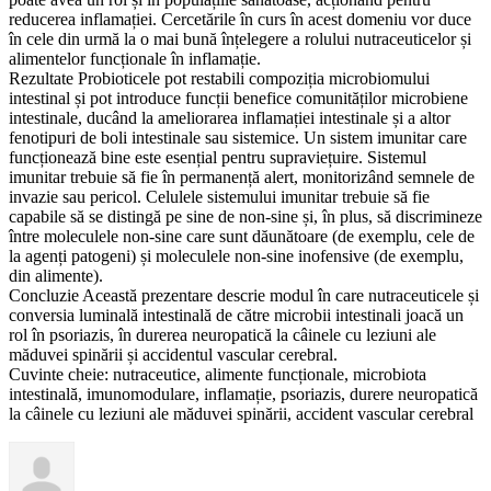
reducerea inflamației. Cercetările în curs în acest domeniu vor duce
în cele din urmă la o mai bună înțelegere a rolului nutraceuticelor și
alimentelor funcționale în inflamație.
Rezultate Probioticele pot restabili compoziția microbiomului
intestinal și pot introduce funcții benefice comunităților microbiene
intestinale, ducând la ameliorarea inflamației intestinale și a altor
fenotipuri de boli intestinale sau sistemice. Un sistem imunitar care
funcționează bine este esențial pentru supraviețuire. Sistemul
imunitar trebuie să fie în permanență alert, monitorizând semnele de
invazie sau pericol. Celulele sistemului imunitar trebuie să fie
capabile să se distingă pe sine de non-sine și, în plus, să discrimineze
între moleculele non-sine care sunt dăunătoare (de exemplu, cele de
la agenți patogeni) și moleculele non-sine inofensive (de exemplu,
din alimente).
Concluzie Această prezentare descrie modul în care nutraceuticele și
conversia luminală intestinală de către microbii intestinali joacă un
rol în psoriazis, în durerea neuropatică la câinele cu leziuni ale
măduvei spinării și accidentul vascular cerebral.
Cuvinte cheie: nutraceutice, alimente funcționale, microbiota
intestinală, imunomodulare, inflamație, psoriazis, durere neuropatică
la câinele cu leziuni ale măduvei spinării, accident vascular cerebral