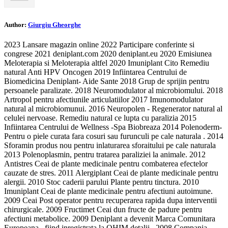
Author:
Giurgiu Gheorghe
2023 Lansare magazin online 2022 Participare conferinte si
congrese 2021 deniplant.com 2020 deniplant.eu 2020 Emisiunea
Meloterapia si Meloterapia altfel 2020 Imuniplant Cito Remediu
natural Anti HPV Oncogen 2019 Infiintarea Centrului de
Biomedicina Deniplant- Aide Sante 2018 Grup de sprijin pentru
persoanele paralizate. 2018 Neuromodulator al microbiomului. 2018
Artropol pentru afectiunile articulatiilor 2017 Imunomodulator
natural al microbiomunui. 2016 Neuropolen - Regenerator natural al
celulei nervoase. Remediu natural ce lupta cu paralizia 2015
Infiintarea Centrului de Wellness -Spa Biobreaza 2014 Polenoderm-
Pentru o piele curata fara cosuri sau furunculi pe cale naturala . 2014
Sforamin produs nou pentru inlaturarea sforaitului pe cale naturala
2013 Polenoplasmin, pentru tratarea paraliziei la animale. 2012
Antistres Ceai de plante medicinale pentru combaterea efectelor
cauzate de stres. 2011 Alergiplant Ceai de plante medicinale pentru
alergii. 2010 Stoc caderii parului Plante pentru tinctura. 2010
Imuniplant Ceai de plante medicinale pentru afectiuni autoimune.
2009 Ceai Post operator pentru recuperarea rapida dupa interventii
chirurgicale. 2009 Fructimet Ceai dun fructe de padure pentru
afectiuni metabolice. 2009 Deniplant a devenit Marca Comunitara
Europeana , fiind inregistrata la OHIM detalii.. 2008 Compania