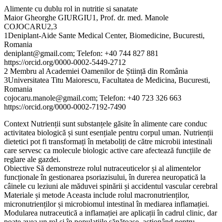
Alimente cu dublu rol in nutritie si sanatate
Maior Gheorghe GIURGIU1, Prof. dr. med. Manole
COJOCARU2,3
1Deniplant-Aide Sante Medical Center, Biomedicine, Bucuresti,
Romania
deniplant@gmail.com; Telefon: +40 744 827 881
https://orcid.org/0000-0002-5449-2712
2 Membru al Academiei Oamenilor de Știință din România
3Universitatea Titu Maiorescu, Facultatea de Medicina, Bucuresti,
Romania
cojocaru.manole@gmail.com; Telefon: +40 723 326 663
https://orcid.org/0000-0002-7192-7490
Context Nutrienții sunt substanțele găsite în alimente care conduc
activitatea biologică și sunt esențiale pentru corpul uman. Nutrienții
dietetici pot fi transformați în metaboliți de către microbii intestinali
care servesc ca molecule biologic active care afectează funcțiile de
reglare ale gazdei.
Obiective Să demonstreze rolul nutraceuticelor și al alimentelor
funcționale în gestionarea psoriazisului, în durerea neuropatică la
câinele cu leziuni ale măduvei spinării și accidentul vascular cerebral
Materiale și metode Aceasta include rolul macronutrienților,
micronutrienților și microbiomul intestinal în mediarea inflamației.
Modularea nutraceutică a inflamației are aplicații în cadrul clinic, dar
poate avea un rol și în populațiile sănătoase, acționând pentru