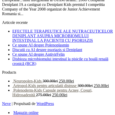
Deniplant JA a castigsat cu Deniplant Kids premiul I competitia
Company of the Year 2008 organizat de Junior Achievement
Romania si...
Articole recente
EFECTELE TERAPEUTICE ALE NUTRACEUTICELOR
DENIPLANT ASUPRA MICROBIOMULUI
INTESTINAL LA PACIENȚII CU PSORIAZIS
Ce spune AI despre Polenoplasmin
Discutii cu AI despre psoriazis si Deniplant
Ce spune AI despre AntivirFelin
Disbioza microbiomului intestinal la pisicile cu boală renală
cronică (BCR)
Products
Neuropolen-Kids
300.00
lei
250.00
lei
Artropol-Kids pentru articulatii distruse
300.00
lei
250.00
lei
Polenoderm-Kids Capsule pentru Acnee, Coșuri,
Hidrosadenită
275.00
lei
250.00
lei
Neve
| Propulsată de
WordPress
Magazin online