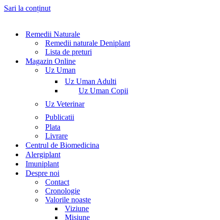
Sari la conținut
Remedii Naturale
Remedii naturale Deniplant
Lista de preturi
Magazin Online
Uz Uman
Uz Uman Adulti
Uz Uman Copii
Uz Veterinar
Publicatii
Plata
Livrare
Centrul de Biomedicina
Alergiplant
Imuniplant
Despre noi
Contact
Cronologie
Valorile noaste
Viziune
Misiune