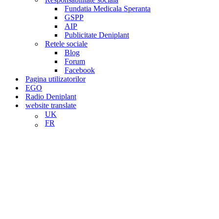
Fundatia Medicala Speranta
GSPP
AIP
Publicitate Deniplant
Retele sociale
Blog
Forum
Facebook
Pagina utilizatorilor
EGO
Radio Deniplant
website translate
UK
FR