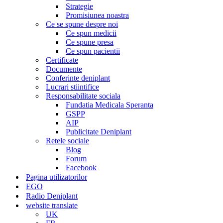
Strategie
Promisiunea noastra
Ce se spune despre noi
Ce spun medicii
Ce spune presa
Ce spun pacientii
Certificate
Documente
Conferinte deniplant
Lucrari stiintifice
Responsabilitate sociala
Fundatia Medicala Speranta
GSPP
AIP
Publicitate Deniplant
Retele sociale
Blog
Forum
Facebook
Pagina utilizatorilor
EGO
Radio Deniplant
website translate
UK