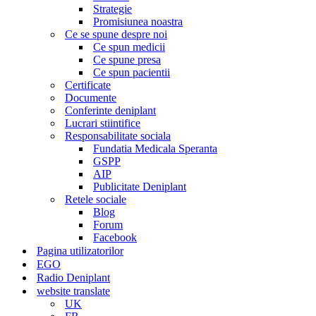
Strategie
Promisiunea noastra
Ce se spune despre noi
Ce spun medicii
Ce spune presa
Ce spun pacientii
Certificate
Documente
Conferinte deniplant
Lucrari stiintifice
Responsabilitate sociala
Fundatia Medicala Speranta
GSPP
AIP
Publicitate Deniplant
Retele sociale
Blog
Forum
Facebook
Pagina utilizatorilor
EGO
Radio Deniplant
website translate
UK