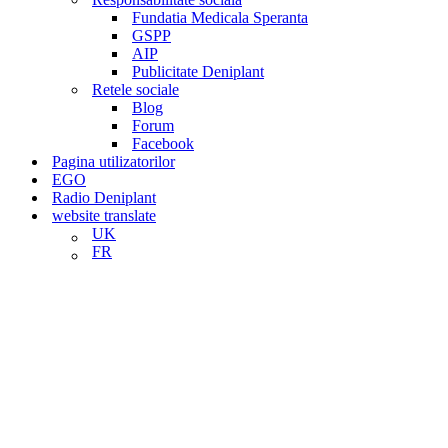
Fundatia Medicala Speranta
GSPP
AIP
Publicitate Deniplant
Retele sociale
Blog
Forum
Facebook
Pagina utilizatorilor
EGO
Radio Deniplant
website translate
UK
FR