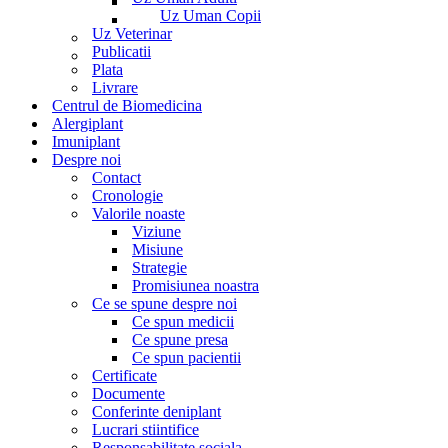
Uz Uman Copii
Uz Veterinar
Publicatii
Plata
Livrare
Centrul de Biomedicina
Alergiplant
Imuniplant
Despre noi
Contact
Cronologie
Valorile noaste
Viziune
Misiune
Strategie
Promisiunea noastra
Ce se spune despre noi
Ce spun medicii
Ce spune presa
Ce spun pacientii
Certificate
Documente
Conferinte deniplant
Lucrari stiintifice
Responsabilitate sociala