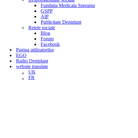
Fundatia Medicala Speranta
GSPP
AIP
Publicitate Deniplant
Retele sociale
Blog
Forum
Facebook
Pagina utilizatorilor
EGO
Radio Deniplant
website translate
UK
FR