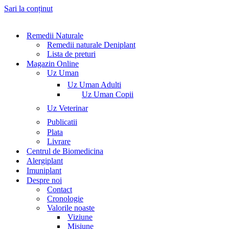
Sari la conținut
Remedii Naturale
Remedii naturale Deniplant
Lista de preturi
Magazin Online
Uz Uman
Uz Uman Adulti
Uz Uman Copii
Uz Veterinar
Publicatii
Plata
Livrare
Centrul de Biomedicina
Alergiplant
Imuniplant
Despre noi
Contact
Cronologie
Valorile noaste
Viziune
Misiune