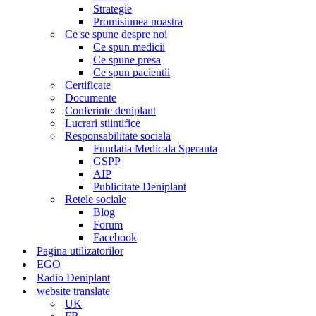
Strategie
Promisiunea noastra
Ce se spune despre noi
Ce spun medicii
Ce spune presa
Ce spun pacientii
Certificate
Documente
Conferinte deniplant
Lucrari stiintifice
Responsabilitate sociala
Fundatia Medicala Speranta
GSPP
AIP
Publicitate Deniplant
Retele sociale
Blog
Forum
Facebook
Pagina utilizatorilor
EGO
Radio Deniplant
website translate
UK