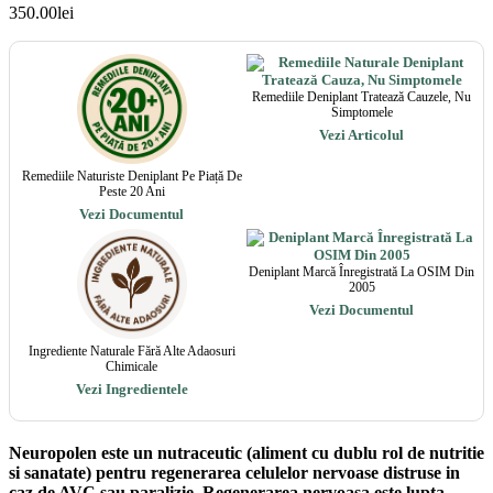
350.00
lei
Remediile Deniplant Tratează Cauzele, Nu
Simptomele
Vezi Articolul
Remediile Naturiste Deniplant Pe Piață De
Peste 20 Ani
Vezi Documentul
Deniplant Marcă Înregistrată La OSIM Din
2005
Vezi Documentul
Ingrediente Naturale Fără Alte Adaosuri
Chimicale
Vezi Ingredientele
Neuropolen este un nutraceutic (aliment cu dublu rol de nutritie
si sanatate) pentru regenerarea celulelor nervoase distruse in
caz de AVC sau paralizie. Regenerarea nervoasa este lupta