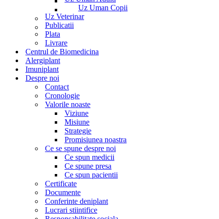
Uz Uman Copii
Uz Veterinar
Publicatii
Plata
Livrare
Centrul de Biomedicina
Alergiplant
Imuniplant
Despre noi
Contact
Cronologie
Valorile noaste
Viziune
Misiune
Strategie
Promisiunea noastra
Ce se spune despre noi
Ce spun medicii
Ce spune presa
Ce spun pacientii
Certificate
Documente
Conferinte deniplant
Lucrari stiintifice
Responsabilitate sociala