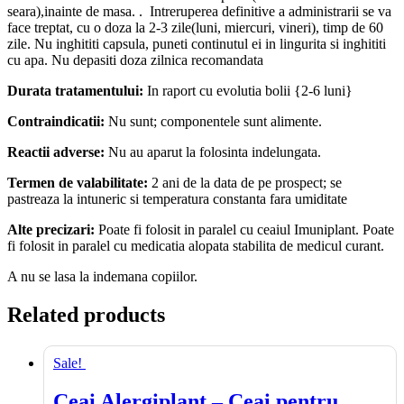
seara),inainte de masa. . Intreruperea definitive a administrarii se va
face treptat, cu o doza la 2-3 zile(luni, miercuri, vineri), timp de 60
zile. Nu inghititi capsula, puneti continutul ei in lingurita si inghititi
cu apa. Nu depasiti doza zilnica recomandata
Durata tratamentului:
In raport cu evolutia bolii {2-6 luni}
Contraindicatii:
Nu sunt; componentele sunt alimente.
Reactii adverse:
Nu au aparut la folosinta indelungata.
Termen de valabilitate:
2 ani de la data de pe prospect; se
pastreaza la intuneric si temperatura constanta fara umiditate
Alte precizari:
Poate fi folosit in paralel cu ceaiul Imuniplant. Poate
fi folosit in paralel cu medicatia alopata stabilita de medicul curant.
A nu se lasa la indemana copiilor.
Related products
Sale!
Ceai Alergiplant – Ceai pentru