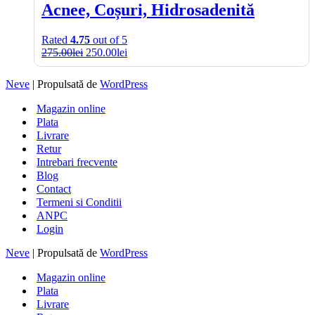
Acnee, Coșuri, Hidrosadenită
Rated
4.75
out of 5
275.00
lei
250.00
lei
Neve
| Propulsată de
WordPress
Magazin online
Plata
Livrare
Retur
Intrebari frecvente
Blog
Contact
Termeni si Conditii
ANPC
Login
Neve
| Propulsată de
WordPress
Magazin online
Plata
Livrare