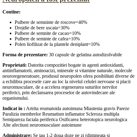
Contine:
Pulbere de semninte de roscove=40%
Drojdie de bere uscata=30%
Pulbere de semnite de cacao=10%
Pulbere de seminte de cafea=10%
Polen liofilizat de la plantele deniplant=10%
Forma de prezentare:
30 capsule de gelatina autodizolvabile
Proprietati:
Datorita compozitiei bogate in agenti antioxidanti,
antiinflamatorii, aminoacizi, minerale si vitamine naturale, molecule
neuroregeneratoare, produsul neuropolen ofera posibilitati diverse de
a echilibra procesele care au loc la nivelul celulei nervoase si placii
neuromusculare, de a accelera regenerarea suturilor nervilor
periferici, prin declansarea proceselor de autovindecare ale
organismului.
Indicat in :
Artrita reumatoida autoimuna Miastenia gravis Pareze
Paralizia membrelor Reumatism inflamator Scleroza multipla
Semipareza faciala periferica Osificarea heterotopica neurologica
Alte afectiuni neuromusculare autoimune
Administrare:
Se iau 1-2 doua doze pe zi (dimineata si