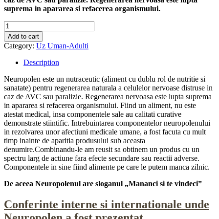
suprema in apararea si refacerea organismului.
Neuropolen
quantity
Add to cart
Category:
Uz Uman-Adulti
Description
Neuropolen este un nutraceutic (aliment cu dublu rol de nutritie si
sanatate) pentru regenerarea naturala a celulelor nervoase distruse in
caz de AVC sau paralizie. Regenerarea nervoasa este lupta suprema
in apararea si refacerea organismului. Fiind un aliment, nu este
atestat medical, insa componentele sale au calitati curative
demonstrate stiintific. Intrebuintarea componentelor neuropolenului
in rezolvarea unor afectiuni medicale umane, a fost facuta cu mult
timp inainte de aparitia produsului sub aceasta
denumire.Combinandu-le am reusit sa obtinem un produs cu un
spectru larg de actiune fara efecte secundare sau reactii adverse.
Componentele in sine fiind alimente pe care le putem manca zilnic.
De aceea Neuropolenul are sloganul „Mananci si te vindeci”
Conferinte interne si internationale unde
Neuropolen a fost prezentat