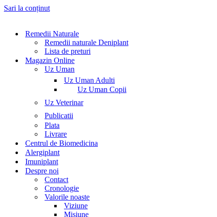
Sari la conținut
Remedii Naturale
Remedii naturale Deniplant
Lista de preturi
Magazin Online
Uz Uman
Uz Uman Adulti
Uz Uman Copii
Uz Veterinar
Publicatii
Plata
Livrare
Centrul de Biomedicina
Alergiplant
Imuniplant
Despre noi
Contact
Cronologie
Valorile noaste
Viziune
Misiune