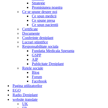
Strategie
Promisiunea noastra
Ce se spune despre noi
Ce spun medicii
Ce spune presa
Ce spun pacientii
Certificate
Documente
Conferinte deniplant
Lucrari stiintifice
Responsabilitate sociala
Fundatia Medicala Speranta
GSPP
AIP
Publicitate Deniplant
Retele sociale
Blog
Forum
Facebook
Pagina utilizatorilor
EGO
Radio Deniplant
website translate
UK