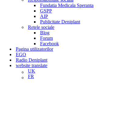
Fundatia Medicala Speranta
GSPP
AIP
Publicitate Deniplant
Retele sociale
Blog
Forum
Facebook
Pagina utilizatorilor
EGO
Radio Deniplant
website translate
UK
FR