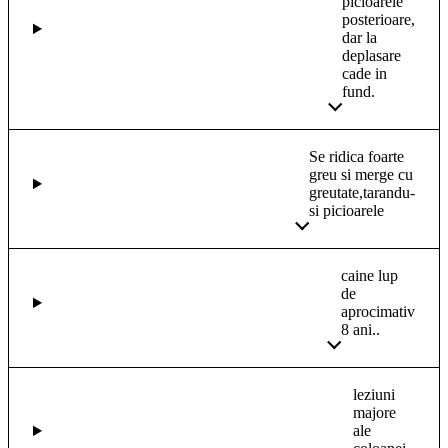
picioarele
posterioare,
dar la
deplasare
cade in
fund.
Se ridica foarte
greu si merge cu
greutate,tarandu-
si picioarele
caine lup
de
aprocimativ
8 ani..
leziuni
majore
ale