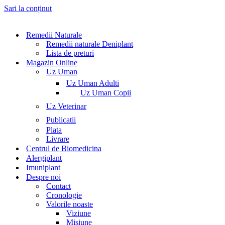
Sari la conținut
Remedii Naturale
Remedii naturale Deniplant
Lista de preturi
Magazin Online
Uz Uman
Uz Uman Adulti
Uz Uman Copii
Uz Veterinar
Publicatii
Plata
Livrare
Centrul de Biomedicina
Alergiplant
Imuniplant
Despre noi
Contact
Cronologie
Valorile noaste
Viziune
Misiune