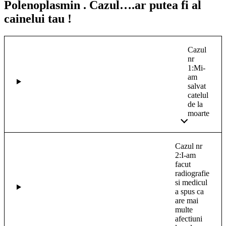
Polenoplasmin . Cazul….ar putea fi al
cainelui tau !
Cazul
nr
1:Mi-
am
salvat
catelul
de la
moarte
Cazul nr
2:I-am
facut
radiografie
si medicul
a spus ca
are mai
multe
afectiuni