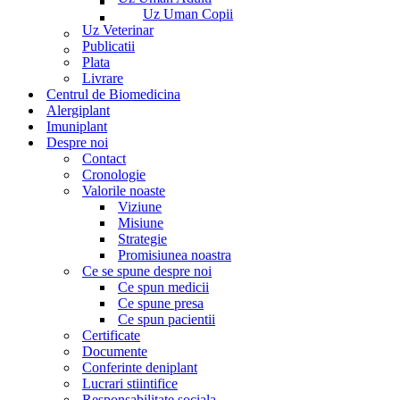
Uz Uman Copii
Uz Veterinar
Publicatii
Plata
Livrare
Centrul de Biomedicina
Alergiplant
Imuniplant
Despre noi
Contact
Cronologie
Valorile noaste
Viziune
Misiune
Strategie
Promisiunea noastra
Ce se spune despre noi
Ce spun medicii
Ce spune presa
Ce spun pacientii
Certificate
Documente
Conferinte deniplant
Lucrari stiintifice
Responsabilitate sociala