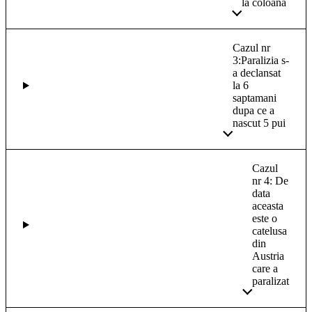
la coloana
Cazul nr
3:Paralizia s-
a declansat
la 6
saptamani
dupa ce a
nascut 5 pui
Cazul
nr 4: De
data
aceasta
este o
catelusa
din
Austria
care a
paralizat