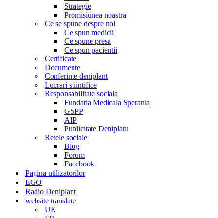
Strategie
Promisiunea noastra
Ce se spune despre noi
Ce spun medicii
Ce spune presa
Ce spun pacientii
Certificate
Documente
Conferinte deniplant
Lucrari stiintifice
Responsabilitate sociala
Fundatia Medicala Speranta
GSPP
AIP
Publicitate Deniplant
Retele sociale
Blog
Forum
Facebook
Pagina utilizatorilor
EGO
Radio Deniplant
website translate
UK