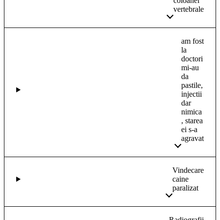
coloanei
vertebrale
am fost
la
doctori
mi-au
da
pastile,
injectii
dar
nimica
, starea
ei s-a
agravat
Vindecare
caine
paralizat
Radiografii