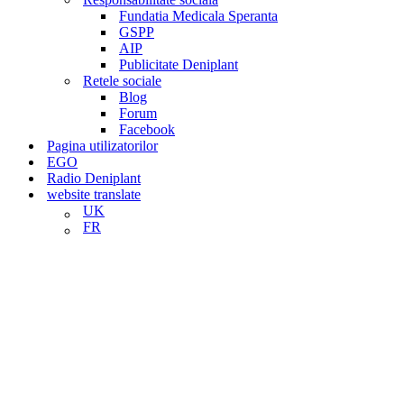
Fundatia Medicala Speranta
GSPP
AIP
Publicitate Deniplant
Retele sociale
Blog
Forum
Facebook
Pagina utilizatorilor
EGO
Radio Deniplant
website translate
UK
FR