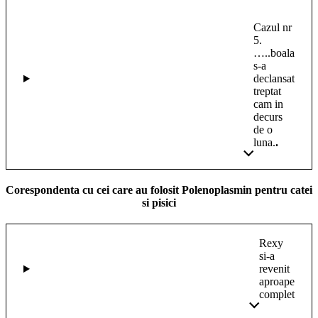
Cazul nr
5.
…..boala
s-a
declansat
treptat
cam in
decurs
de o
luna.
.
Corespondenta cu cei care au folosit Polenoplasmin pentru catei
si pisici
Rexy
si-a
revenit
aproape
complet