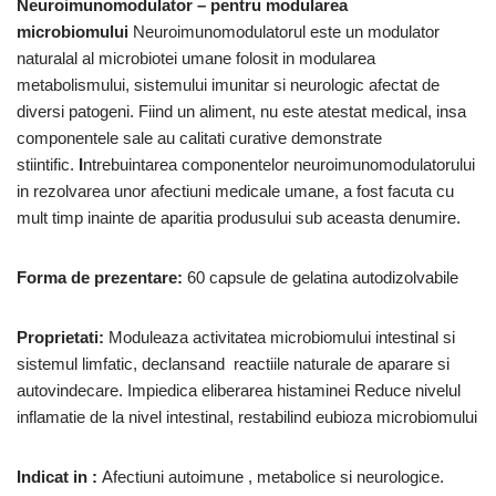
Neuroimunomodulator – pentru modularea
microbiomului
Neuroimunomodulatorul este un modulator
naturalal al microbiotei umane folosit in modularea
metabolismului, sistemului imunitar si neurologic afectat de
diversi patogeni. Fiind un aliment, nu este atestat medical, insa
componentele sale au calitati curative demonstrate
stiintific.
I
ntrebuintarea componentelor neuroimunomodulatorului
in rezolvarea unor afectiuni medicale umane, a fost facuta cu
mult timp inainte de aparitia produsului sub aceasta denumire.
Forma de prezentare:
60 capsule de gelatina autodizolvabile
Proprietati:
Moduleaza activitatea microbiomului intestinal si
sistemul limfatic, declansand reactiile naturale de aparare si
autovindecare. Impiedica eliberarea histaminei Reduce nivelul
inflamatie de la nivel intestinal, restabilind eubioza microbiomului
Indicat in :
Afectiuni autoimune , metabolice si neurologice.