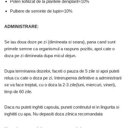
Polen liofilizat de la plantele deniplant=10%
Pulbere de seminte de lupin=10%
ADMINISTRARE
:
Se iau doua doze pe zi (dimineata si seara), pana cand sunt
primele semne ca organismul a raspuns pozitiv, apoi cate o
doza pe zi dimineata dupa micul dejun.
Dupa terminarea dozelor, faceti o pauza de 5 zile si apoi puteti
relua cu cate o doza pe zi. Intreruperea definitive a administrarii
se va face treptat, cu o doza la 2-3 zile(luni, miercuri, vineri),
timp de 60 zile.
Daca nu puteti inghiti capsula, puneti continutul ei in lingurita si
inghititi cu apa. Nu depasiti doza zilnica recomandata