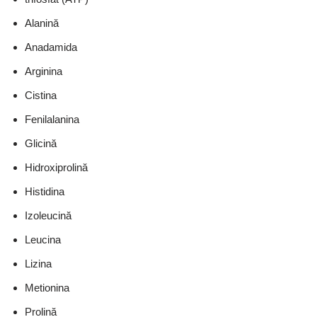
Alanină
Anadamida
Arginina
Cistina
Fenilalanina
Glicină
Hidroxiprolină
Histidina
Izoleucină
Leucina
Lizina
Metionina
Prolină