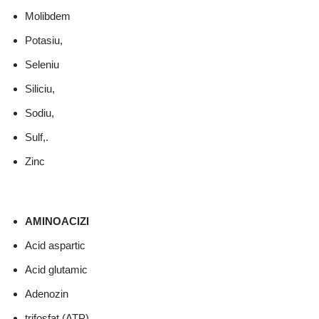
Molibdem
Potasiu,
Seleniu
Siliciu,
Sodiu,
Sulf,.
Zinc
AMINOACIZI
Acid aspartic
Acid glutamic
Adenozin
trifosfat (ATP)