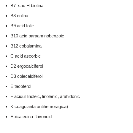
B7 sau H biotina
B8 colina
B9 acid folic
B10 acid paraaminobenzoic
B12 cobalamina
C acid ascorbic
D2 ergocalciferol
D3 colecalciferol
E tacoferol
F acidul linoleic, linolenic, arahidonic
K coagulanta antihemoragica)
Epicatecina-flavonoid