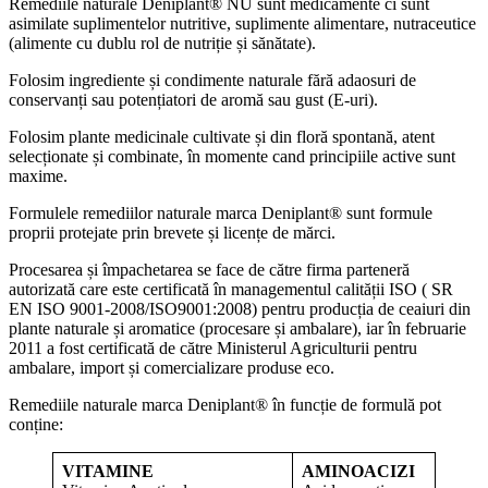
Remediile naturale Deniplant® NU sunt medicamente ci sunt
asimilate suplimentelor nutritive, suplimente alimentare, nutraceutice
(alimente cu dublu rol de nutriție și sănătate).
Folosim ingrediente și condimente naturale fără adaosuri de
conservanți sau potențiatori de aromă sau gust (E-uri).
Folosim plante medicinale cultivate și din floră spontană, atent
selecționate și combinate, în momente cand principiile active sunt
maxime.
Formulele remediilor naturale marca Deniplant® sunt formule
proprii protejate prin brevete și licențe de mărci.
Procesarea și împachetarea se face de către firma parteneră
autorizată care este certificată în managementul calității ISO ( SR
EN ISO 9001-2008/ISO9001:2008) pentru producția de ceaiuri din
plante naturale și aromatice (procesare și ambalare), iar în februarie
2011 a fost certificată de către Ministerul Agriculturii pentru
ambalare, import și comercializare produse eco.
Remediile naturale marca Deniplant® în funcție de formulă pot
conține:
VITAMINE
AMINOACIZI