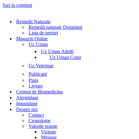
Sari la conținut
Remedii Naturale
Remedii naturale Deniplant
Lista de preturi
Magazin Online
Uz Uman
Uz Uman Adulti
Uz Uman Copii
Uz Veterinar
Publicatii
Plata
Livrare
Centrul de Biomedicina
Alergiplant
Imuniplant
Despre noi
Contact
Cronologie
Valorile noaste
Viziune
Misiune