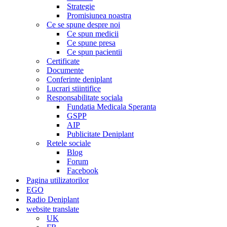
Strategie
Promisiunea noastra
Ce se spune despre noi
Ce spun medicii
Ce spune presa
Ce spun pacientii
Certificate
Documente
Conferinte deniplant
Lucrari stiintifice
Responsabilitate sociala
Fundatia Medicala Speranta
GSPP
AIP
Publicitate Deniplant
Retele sociale
Blog
Forum
Facebook
Pagina utilizatorilor
EGO
Radio Deniplant
website translate
UK