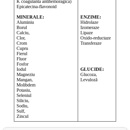
K coagulanta antihemoragica)
Epicatecina-flavonoid
MINERALE:
ENZIME:
Aluminiu
Hidrolaze
Borul
Izomeraze
Calciu,
Lipaze
Clor,
Oxido-reductaze
Crom
Transferaze
Cupru
Fierul
Fluor
Fosfor
Iodul
GLUCIDE:
Magneziu
Glucoza,
Mangan,
Levuloză
Molibdem
Potasiu,
Seleniul
Siliciu,
Sodiu,
Sulf,
Zincul