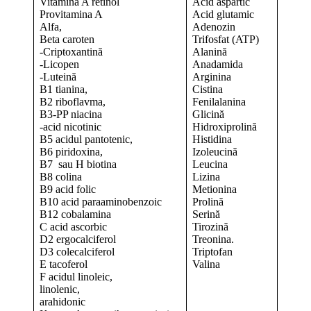
Vitamina A retinol
Acid aspartic
Provitamina A
Acid glutamic
Alfa,
Adenozin
Beta caroten
Trifosfat (ATP)
-Criptoxantină
Alanină
-Licopen
Anadamida
-Luteină
Arginina
B1 tianina,
Cistina
B2 riboflavma,
Fenilalanina
B3-PP niacina
Glicină
-acid nicotinic
Hidroxiprolină
B5 acidul pantotenic,
Histidina
B6 piridoxina,
Izoleucină
B7 sau H biotina
Leucina
B8 colina
Lizina
B9 acid folic
Metionina
B10 acid paraaminobenzoic
Prolină
B12 cobalamina
Serină
C acid ascorbic
Tirozină
D2 ergocalciferol
Treonina.
D3 colecalciferol
Triptofan
E tacoferol
Valina
F acidul linoleic,
linolenic,
arahidonic