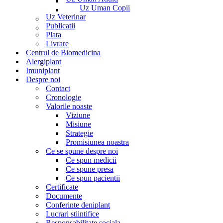
Uz Uman Copii
Uz Veterinar
Publicatii
Plata
Livrare
Centrul de Biomedicina
Alergiplant
Imuniplant
Despre noi
Contact
Cronologie
Valorile noaste
Viziune
Misiune
Strategie
Promisiunea noastra
Ce se spune despre noi
Ce spun medicii
Ce spune presa
Ce spun pacientii
Certificate
Documente
Conferinte deniplant
Lucrari stiintifice
Responsabilitate sociala