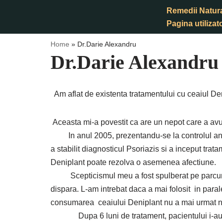
Remedii Natur
Pagina utilizato
Sari
la
Home
»
Dr.Darie Alexandru
conținut
Dr.Darie Alexandru
Am aflat de existenta tratamentului cu ceaiul Den
Aceasta mi-a povestit ca are un nepot care a avut
In anul 2005, prezentandu-se la controlul anual
a stabilit diagnosticul Psoriazis si a inceput tr
Deniplant poate rezolva o asemenea afectiune.
Scepticismul meu a fost spulberat pe parcursul 
dispara. L-am intrebat daca a mai folosit in parale
consumarea ceaiului Deniplant nu a mai urmat nici
Dupa 6 luni de tratament, pacientului i-au dis