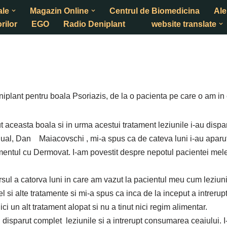
ale
Magazin Online
Centrul de Biomedicina
Ale
rilor
EGO
Radio Deniplant
website translate
iplant pentru boala Psoriazis, de la o pacienta pe care o am in
 aceasta boala si in urma acestui tratament leziunile i-au disp
, Dan Maiacovschi , mi-a spus ca de cateva luni i-au aparut pe 
atamentul cu Dermovat. I-am povestit despre nepotul pacientei me
a catorva luni in care am vazut la pacientul meu cum leziunile
l si alte tratamente si mi-a spus ca inca de la inceput a intrerupt
 un alt tratament alopat si nu a tinut nici regim alimentar.
parut complet leziunile si a intrerupt consumarea ceaiului. 