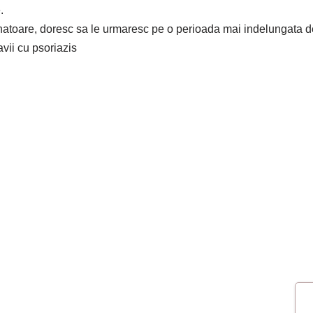
e.
, doresc sa le urmaresc pe o perioada mai indelungata de t
avii cu psoriazis