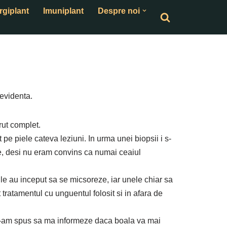
rgiplant
Imuniplant
Despre noi
 evidenta.
arut complet.
piele cateva leziuni. In urma unei biopsii i s-
le, desi nu eram convins ca numai ceaiul
 au inceput sa se micsoreze, iar unele chiar sa
 tratamentul cu unguentul folosit si in afara de
I-am spus sa ma informeze daca boala va mai