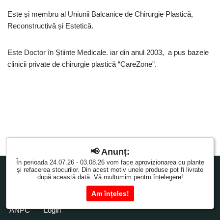
Este și membru al Uniunii Balcanice de Chirurgie Plastică,
Reconstructivă și Estetică.
Este Doctor în Știinte Medicale. iar din anul 2003, a pus bazele
clinicii private de chirurgie plastică “CareZone”.
📢 Anunț:
În perioada 24.07.26 - 03.08.26 vom face aprovizionarea cu plante
Neve
| Propulsată de
WordPress
și refacerea stocurilor. Din acest motiv unele produse pot fi livrate
după această dată. Vă mulțumim pentru înțelegere!
Magazin online
Plata
Livrare
Retur
Am înțeles!
Intrebari frecvente
Blog
Contact
Termeni si Conditii
ANPC
Login