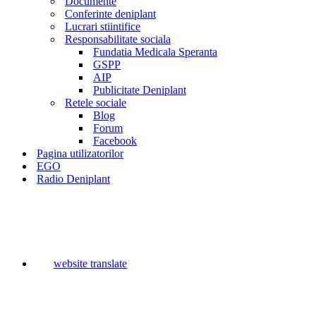
Documente
Conferinte deniplant
Lucrari stiintifice
Responsabilitate sociala
Fundatia Medicala Speranta
GSPP
AIP
Publicitate Deniplant
Retele sociale
Blog
Forum
Facebook
Pagina utilizatorilor
EGO
Radio Deniplant
website translate