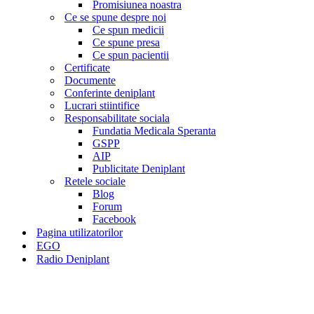
Promisiunea noastra
Ce se spune despre noi
Ce spun medicii
Ce spune presa
Ce spun pacientii
Certificate
Documente
Conferinte deniplant
Lucrari stiintifice
Responsabilitate sociala
Fundatia Medicala Speranta
GSPP
AIP
Publicitate Deniplant
Retele sociale
Blog
Forum
Facebook
Pagina utilizatorilor
EGO
Radio Deniplant