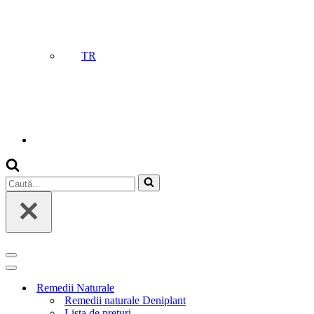
TR
Caută...
Meniu
de
Meniu
navigare
de
Remedii Naturale
navigare
Remedii naturale Deniplant
Lista de preturi