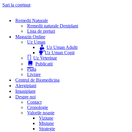
Sari la conținut
Remedii Naturale
Remedii naturale Deniplant
Lista de preturi
Magazin Online
Uz Uman
Uz Uman Adulti
Uz Uman Copii
Uz Veterinar
Publicatii
Plata
Livrare
Centrul de Biomedicina
Alergiplant
Imuniplant
Despre noi
Contact
Cronologie
Valorile noaste
Viziune
Misiune
Strategie