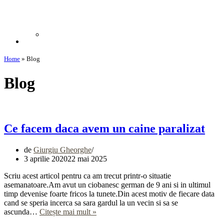
Home
»
Blog
Blog
Ce facem daca avem un caine paralizat
de
Giurgiu Gheorghe
3 aprilie 2020
22 mai 2025
Scriu acest articol pentru ca am trecut printr-o situatie
asemanatoare.Am avut un ciobanesc german de 9 ani si in ultimul
timp devenise foarte fricos la tunete.Din acest motiv de fiecare data
cand se speria incerca sa sara gardul la un vecin si sa se
Ce
ascunda…
Citește mai mult »
facem