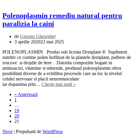
daca
avem
un
Polenoplasmin remediu natural pentru
caine
paralizia la caini
paralizat
de
Giurgiu Gheorghe
3 aprilie 2020
22 mai 2025
POLENOPLASMIN Produs sub licenta Deniplant ® Supliment
nutritiv ce contine polen liofilizat de la plantele deniplant, pulbere de
roscove si drojdie de bere . Datorita compozitie bogate in
aminoacizi, vitamine si minerale, produsul polenoplasmin ofera
posibilitati diverse de a echilibra procesele care au loc la nivelul
celulei nervoase si placii neuromusculare
Polenoplasmin
iar dopamina prin…
Citește mai mult »
remediu
« Anterioară
natural
1
pentru
…
paralizia
19
la
20
caini
21
Neve
| Propulsată de
WordPress