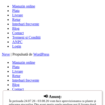
Magazin online
Plata
Livrare
Retur
Intrebari frecvente
Blog
Contact
Termeni si Conditii
ANPC
Login
Neve
| Propulsată de
WordPress
Magazin online
Plata
Livrare
Retur
Intrebari frecvente
Blog
Contact
Termeni si Conditii
📢 Anunț:
ANPC
În perioada 24.07.26 - 03.08.26 vom face aprovizionarea cu plante și
Login
refacerea stocurilor. Din acest motiv unele produse pot fi livrate după