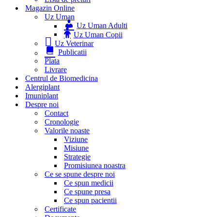
Magazin Online
Uz Uman
Uz Uman Adulti
Uz Uman Copii
Uz Veterinar
Publicatii
Plata
Livrare
Centrul de Biomedicina
Alergiplant
Imuniplant
Despre noi
Contact
Cronologie
Valorile noaste
Viziune
Misiune
Strategie
Promisiunea noastra
Ce se spune despre noi
Ce spun medicii
Ce spune presa
Ce spun pacientii
Certificate