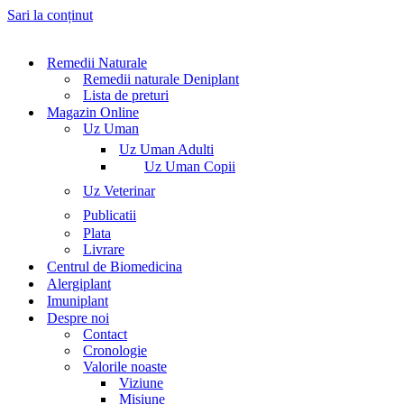
Sari la conținut
Remedii Naturale
Remedii naturale Deniplant
Lista de preturi
Magazin Online
Uz Uman
Uz Uman Adulti
Uz Uman Copii
Uz Veterinar
Publicatii
Plata
Livrare
Centrul de Biomedicina
Alergiplant
Imuniplant
Despre noi
Contact
Cronologie
Valorile noaste
Viziune
Misiune