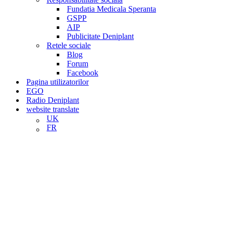
Fundatia Medicala Speranta
GSPP
AIP
Publicitate Deniplant
Retele sociale
Blog
Forum
Facebook
Pagina utilizatorilor
EGO
Radio Deniplant
website translate
UK
FR