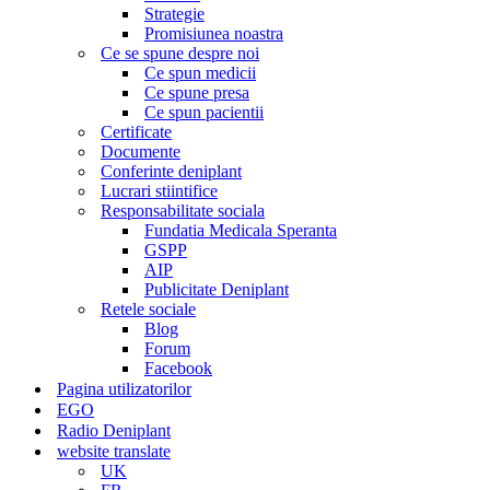
Strategie
Promisiunea noastra
Ce se spune despre noi
Ce spun medicii
Ce spune presa
Ce spun pacientii
Certificate
Documente
Conferinte deniplant
Lucrari stiintifice
Responsabilitate sociala
Fundatia Medicala Speranta
GSPP
AIP
Publicitate Deniplant
Retele sociale
Blog
Forum
Facebook
Pagina utilizatorilor
EGO
Radio Deniplant
website translate
UK