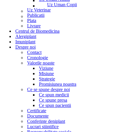
Uz Uman Copii
Uz Veterinar
Publicatii
Plata
Livrare
Centrul de Biomedicina
Alergiplant
Imuniplant
Despre noi
Contact
Cronologie
Valorile noaste
Viziune
Misiune
Strategie
Promisiunea noastra
Ce se spune despre noi
Ce spun medicii
Ce spune presa
Ce spun pacientii
Certificate
Documente
Conferinte deniplant
Lucrari stiintifice
Responsabilitate sociala