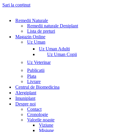
Sari la conținut
Remedii Naturale
Remedii naturale Deniplant
Lista de preturi
Magazin Online
Uz Uman
Uz Uman Adulti
Uz Uman Copii
Uz Veterinar
Publicatii
Plata
Livrare
Centrul de Biomedicina
Alergiplant
Imuniplant
Despre noi
Contact
Cronologie
Valorile noaste
Viziune
Misiune