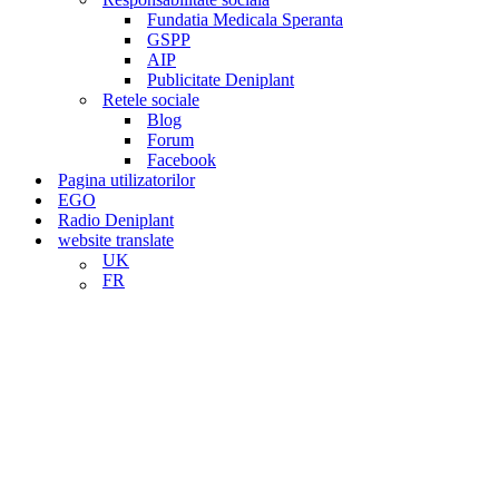
Fundatia Medicala Speranta
GSPP
AIP
Publicitate Deniplant
Retele sociale
Blog
Forum
Facebook
Pagina utilizatorilor
EGO
Radio Deniplant
website translate
UK
FR