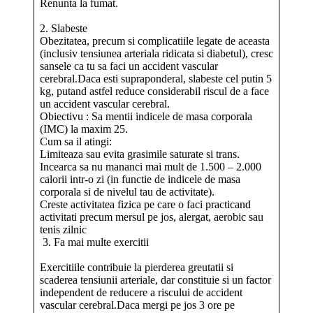
Renunta la fumat.
2. Slabeste
Obezitatea, precum si complicatiile legate de aceasta
(inclusiv tensiunea arteriala ridicata si diabetul), cresc
sansele ca tu sa faci un accident vascular
cerebral.Daca esti supraponderal, slabeste cel putin 5
kg, putand astfel reduce considerabil riscul de a face
un accident vascular cerebral.
Obiectivu : Sa mentii indicele de masa corporala
(IMC) la maxim 25.
Cum sa il atingi:
Limiteaza sau evita grasimile saturate si trans.
Incearca sa nu mananci mai mult de 1.500 – 2.000
calorii intr-o zi (in functie de indicele de masa
corporala si de nivelul tau de activitate).
Creste activitatea fizica pe care o faci practicand
activitati precum mersul pe jos, alergat, aerobic sau
tenis zilnic
3. Fa mai multe exercitii
Exercitiile contribuie la pierderea greutatii si
scaderea tensiunii arteriale, dar constituie si un factor
independent de reducere a riscului de accident
vascular cerebral.Daca mergi pe jos 3 ore pe