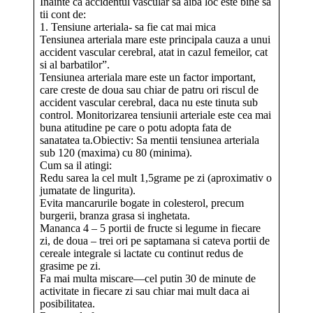
Inainte ca accidentul vascular sa aiba loc este bine sa
tii cont de:
1. Tensiune arteriala- sa fie cat mai mica
Tensiunea arteriala mare este principala cauza a unui
accident vascular cerebral, atat in cazul femeilor, cat
si al barbatilor”.
Tensiunea arteriala mare este un factor important,
care creste de doua sau chiar de patru ori riscul de
accident vascular cerebral, daca nu este tinuta sub
control. Monitorizarea tensiunii arteriale este cea mai
buna atitudine pe care o potu adopta fata de
sanatatea ta.Obiectiv: Sa mentii tensiunea arteriala
sub 120 (maxima) cu 80 (minima).
Cum sa il atingi:
Redu sarea la cel mult 1,5grame pe zi (aproximativ o
jumatate de lingurita).
Evita mancarurile bogate in colesterol, precum
burgerii, branza grasa si inghetata.
Mananca 4 – 5 portii de fructe si legume in fiecare
zi, de doua – trei ori pe saptamana si cateva portii de
cereale integrale si lactate cu continut redus de
grasime pe zi.
Fa mai multa miscare—cel putin 30 de minute de
activitate in fiecare zi sau chiar mai mult daca ai
posibilitatea.