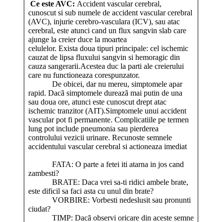
Ce este AVC:
Accident vascular cerebral,
cunoscut si sub numele de accident vascular cerebral
(AVC), injurie cerebro-vasculara (ICV), sau atac
cerebral, este atunci cand un flux sangvin slab care
ajunge la creier duce la moartea
celulelor. Exista doua tipuri principale: cel ischemic
cauzat de lipsa fluxului sangvin si hemoragic din
cauza sangerarii.Acestea duc la parti ale creierului
care nu functioneaza corespunzator.
De obicei, dar nu mereu, simptomele apar
rapid. Dacã simptomele dureazã mai putin de una
sau doua ore, atunci este cunoscut drept atac
ischemic tranzitor (AIT).Simptomele unui accident
vascular pot fi permanente. Complicatiile pe termen
lung pot include pneumonia sau pierderea
controlului vezicii urinare. Recunoste semnele
accidentului vascular cerebral si actioneaza imediat
FATA: O parte a fetei iti atarna in jos cand
zambesti?
BRATE: Daca vrei sa-ti ridici ambele brate,
este dificil sa faci asta cu unul din brate?
VORBIRE: Vorbesti nedeslusit sau pronunti
ciudat?
TIMP: Dacã observi oricare din aceste semne