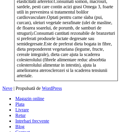
elasticitatii arterelor.Consumati somon, macrouri,
sardele, pesti care contin acizi grasi Omega 3, foarte
utili in prevenirea si tratamentul bolilor
cardiovasculare.Optati pentru carne slaba (pui,
curcan), uleiuri vegetale nerafinate (ulei de masline,
de floarea soarelui, de porumb, de samburi de
struguri).Consumati cantitati rezonabile de branzeturi
si preferati produsele lactate degresate sau
semidegresate.Este de preferat dieta bogata in fibre,
dieta preponderent vegetariana (legume, fructe,
cereale integrale), dieta care ajuta la scaderea
colesterolului (fibrele alimentare reduc absorbtia
colesterolului alimentar in intestin), ajuta la
ameliorarea aterosclerozei si la scaderea tensiunii
arteriale.
Neve
| Propulsată de
WordPress
Magazin online
Plata
Livrare
Retur
Intrebari frecvente
Blog