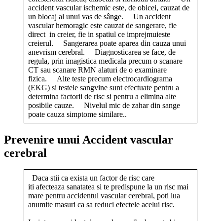
accident vascular ischemic este, de obicei, cauzat de
un blocaj al unui vas de sânge. Un accident
vascular hemoragic este cauzat de sangerare, fie
direct in creier, fie in spatiul ce imprejmuieste
creierul. Sangerarea poate aparea din cauza unui
anevrism cerebral. Diagnosticarea se face, de
regula, prin imagistica medicala precum o scanare
CT sau scanare RMN alaturi de o examinare
fizica. Alte teste precum electrocardiograma
(EKG) si testele sangvine sunt efectuate pentru a
determina factorii de risc si pentru a elimina alte
posibile cauze. Nivelul mic de zahar din sange
poate cauza simptome similare..
Prevenire unui Accident vascular
cerebral
Daca stii ca exista un factor de risc care
iti afecteaza sanatatea si te predispune la un risc mai
mare pentru accidentul vascular cerebral, poti lua
anumite masuri ca sa reduci efectele acelui risc.