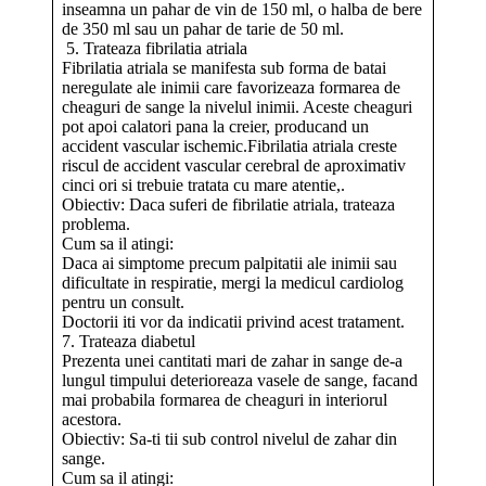
inseamna un pahar de vin de 150 ml, o halba de bere
de 350 ml sau un pahar de tarie de 50 ml.
5. Trateaza fibrilatia atriala
Fibrilatia atriala se manifesta sub forma de batai
neregulate ale inimii care favorizeaza formarea de
cheaguri de sange la nivelul inimii. Aceste cheaguri
pot apoi calatori pana la creier, producand un
accident vascular ischemic.Fibrilatia atriala creste
riscul de accident vascular cerebral de aproximativ
cinci ori si trebuie tratata cu mare atentie,.
Obiectiv: Daca suferi de fibrilatie atriala, trateaza
problema.
Cum sa il atingi:
Daca ai simptome precum palpitatii ale inimii sau
dificultate in respiratie, mergi la medicul cardiolog
pentru un consult.
Doctorii iti vor da indicatii privind acest tratament.
7. Trateaza diabetul
Prezenta unei cantitati mari de zahar in sange de-a
lungul timpului deterioreaza vasele de sange, facand
mai probabila formarea de cheaguri in interiorul
acestora.
Obiectiv: Sa-ti tii sub control nivelul de zahar din
sange.
Cum sa il atingi: