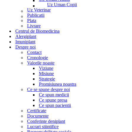
Uz Uman Copii
Uz Veterinar
Publicatii
Plata
Livrare
Centrul de Biomedicina
Alergiplant
Imuniplant
Despre noi
Contact
Cronologie
Valorile noaste
Viziune
Misiune
Strategie
Promisiunea noastra
Ce se spune despre noi
Ce spun medicii
Ce spune presa
Ce spun pacientii
Certificate
Documente
Conferinte deniplant
Lucrari stiintifice
Responsabilitate sociala