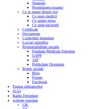
Strategie
Promisiunea noastra
Ce se spune despre noi
Ce spun medicii
Ce spune presa
Ce spun pacientii
Certificate
Documente
Conferinte deniplant
Lucrari stiintifice
Responsabilitate sociala
Fundatia Medicala Speranta
GSPP
AIP
Publicitate Deniplant
Retele sociale
Blog
Forum
Facebook
Pagina utilizatorilor
EGO
Radio Deniplant
website translate
UK