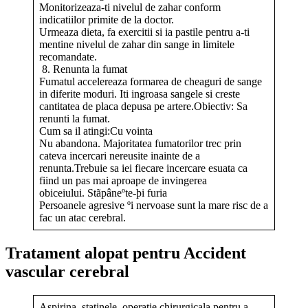
Monitorizeaza-ti nivelul de zahar conform
indicatiilor primite de la doctor.
Urmeaza dieta, fa exercitii si ia pastile pentru a-ti
mentine nivelul de zahar din sange in limitele
recomandate.
8. Renunta la fumat
Fumatul accelereaza formarea de cheaguri de sange
in diferite moduri. Iti ingroasa sangele si creste
cantitatea de placa depusa pe artere.Obiectiv: Sa
renunti la fumat.
Cum sa il atingi:Cu vointa
Nu abandona. Majoritatea fumatorilor trec prin
cateva incercari nereusite inainte de a
renunta.Trebuie sa iei fiecare incercare esuata ca
fiind un pas mai aproape de invingerea
obiceiului. Stãpâneºte-þi furia
Persoanele agresive ºi nervoase sunt la mare risc de a
fac un atac cerebral.
Tratament alopat pentru Accident
vascular cerebral
Aspirina, statinele, operatie chirurgicala pentru a