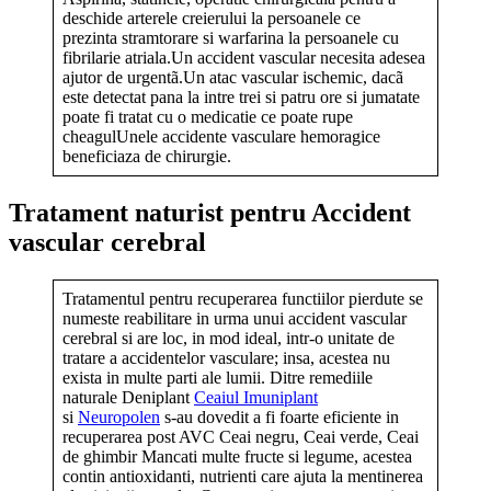
deschide arterele creierului la persoanele ce
prezinta stramtorare si warfarina la persoanele cu
fibrilarie atriala.Un accident vascular necesita adesea
ajutor de urgentã.Un atac vascular ischemic, dacã
este detectat pana la intre trei si patru ore si jumatate
poate fi tratat cu o medicatie ce poate rupe
cheagulUnele accidente vasculare hemoragice
beneficiaza de chirurgie.
Tratament naturist pentru Accident
vascular cerebral
Tratamentul pentru recuperarea functiilor pierdute se
numeste reabilitare in urma unui accident vascular
cerebral si are loc, in mod ideal, intr-o unitate de
tratare a accidentelor vasculare; insa, acestea nu
exista in multe parti ale lumii. Ditre remediile
naturale Deniplant
Ceaiul Imuniplant
si
Neuropolen
s-au dovedit a fi foarte eficiente in
recuperarea post AVC Ceai negru, Ceai verde, Ceai
de ghimbir Mancati multe fructe si legume, acestea
contin antioxidanti, nutrienti care ajuta la mentinerea