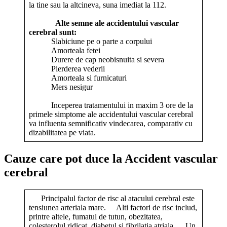
la tine sau la altcineva, suna imediat la 112.
Alte semne ale accidentului vascular
cerebral sunt:
Slabiciune pe o parte a corpului
Amorteala fetei
Durere de cap neobisnuita si severa
Pierderea vederii
Amorteala si furnicaturi
Mers nesigur
Inceperea tratamentului in maxim 3 ore de la
primele simptome ale accidentului vascular cerebral
va influenta semnificativ vindecarea, comparativ cu
dizabilitatea pe viata.
Cauze care pot duce la Accident vascular
cerebral
Principalul factor de risc al atacului cerebral este
tensiunea arteriala mare. Alti factori de risc includ,
printre altele, fumatul de tutun, obezitatea,
colesterolul ridicat, diabetul si fibrilatia atriala. Un