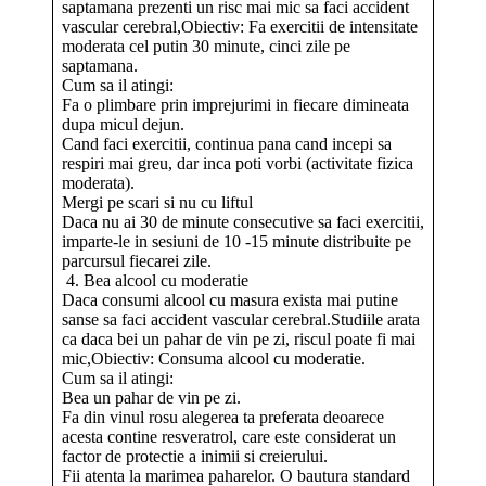
saptamana prezenti un risc mai mic sa faci accident
vascular cerebral,Obiectiv: Fa exercitii de intensitate
moderata cel putin 30 minute, cinci zile pe
saptamana.
Cum sa il atingi:
Fa o plimbare prin imprejurimi in fiecare dimineata
dupa micul dejun.
Cand faci exercitii, continua pana cand incepi sa
respiri mai greu, dar inca poti vorbi (activitate fizica
moderata).
Mergi pe scari si nu cu liftul
Daca nu ai 30 de minute consecutive sa faci exercitii,
imparte-le in sesiuni de 10 -15 minute distribuite pe
parcursul fiecarei zile.
4. Bea alcool cu moderatie
Daca consumi alcool cu masura exista mai putine
sanse sa faci accident vascular cerebral.Studiile arata
ca daca bei un pahar de vin pe zi, riscul poate fi mai
mic,Obiectiv: Consuma alcool cu moderatie.
Cum sa il atingi:
Bea un pahar de vin pe zi.
Fa din vinul rosu alegerea ta preferata deoarece
acesta contine resveratrol, care este considerat un
factor de protectie a inimii si creierului.
Fii atenta la marimea paharelor. O bautura standard